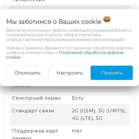
Аккумулятор
Несъемный
Мы заботимся о Ваших
cookie
Безопасность
Разблокировка по
1phone.by использует файлы cookie для улучшения Вашего
лицу, Сканер
пользовательского опыта, сбора статистики
отпечатка пальца
и представления персонализированных рекомендаций.
Нажав «Принять», Вы даете согласие на обработку файлов
Техпроцесс
4 нм
cookie в соответствии с
Политикой обработки файлов
cookie
.
Степень защиты (IP)
IP68
Отклонить
Настроить
Принять
Оперативная
16 Гб
память
Сенсорный экран
Есть
Стандарт связи
2G (GSM), 3G (UMTS),
4G (LTE), 5G
Поддержка карт
Нет
памяти