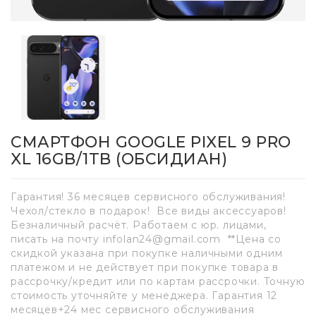
СМАРТФОН GOOGLE PIXEL 9 PRO
XL 16GB/1TB (ОБСИДИАН)
Гарантия! 36 месяцев сервисного обслуживания!
Чехол/стекло в подарок! Все виды аксессуаров!
Безналичный расчёт. Работаем с юр. лицами,
писать на почту infolan24@gmail.com **Цена со
скидкой указана при покупке наличными одним
платежом и не действует при покупке товара в
рассрочку/кредит или по картам рассрочки. Точную
стоимость уточняйте у менеджера. Гарантия 12
месяцев+24 мес сервисного обслуживания