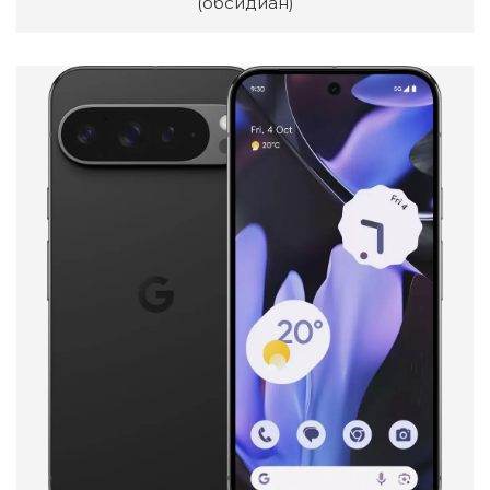
(обсидиан)