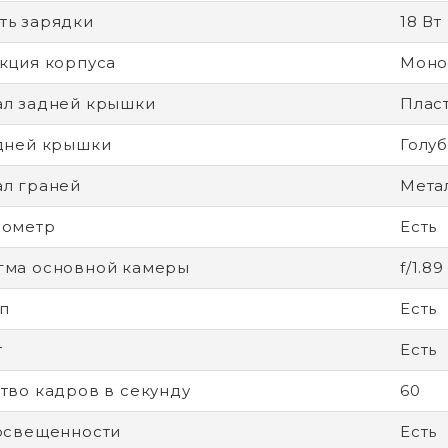
ь зарядки
18 Вт
кция корпуса
Моно
л задней крышки
Плас
дней крышки
Голу
л граней
Мета
рометр
Есть
гма основной камеры
f/1.89
п
Есть
т
Есть
тво кадров в секунду
60
освещенности
Есть