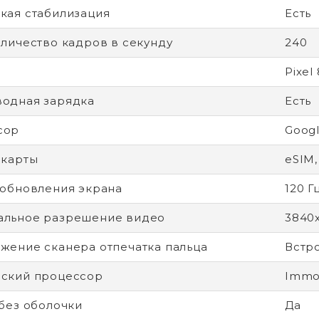
кая стабилизация
Есть
оличество кадров в секунду
240
Pixel
одная зарядка
Есть
сор
Googl
-карты
eSIM,
 обновления экрана
120 Г
альное разрешение видео
3840
жение сканера отпечатка пальца
Встр
ский процессор
Immor
 без оболочки
Да