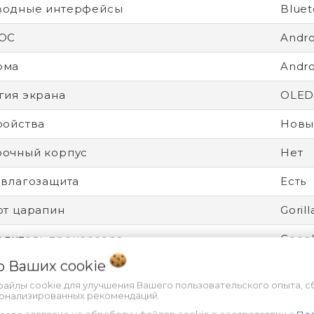
водные интерфейсы
Bluet
 ОС
Andro
рма
Andro
гия экрана
OLE
ройства
Новы
рочный корпус
Нет
 влагозащита
Есть
от царапин
Gorill
дитель процессора
Goog
 о Ваших
cookie
ятор
Несъ
файлы cookie для улучшения Вашего пользовательского опыта, с
ность
Разбл
сонализированных рекомендаций.