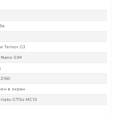
 8a
e Tensor G3
 Nano-SIM
ц
x2160
оен в экран
talis-G715s MC10