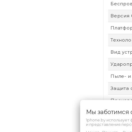
Беспро
Версия
Платфо
Техноло
Вид уст
Удароп
Пыле- и
Защита 
Произво
Мы заботимся
Аккумул
1phone.by использует 
Безопас
и представления пер