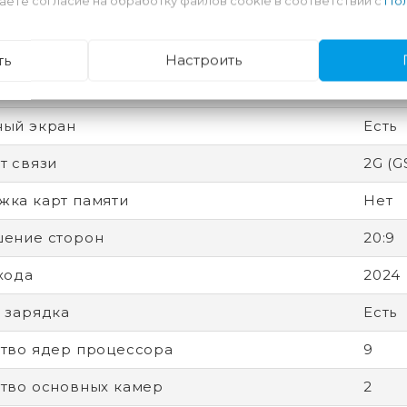
аете согласие на обработку файлов cookie в соответствии с
Пол
есс
4 нм
 защиты (IP)
IP67
ть
Настроить
вная память
8 Гб
ный экран
Есть
т связи
2G (G
ка карт памяти
Нет
ение сторон
20:9
хода
2024
 зарядка
Есть
тво ядер процессора
9
тво основных камер
2