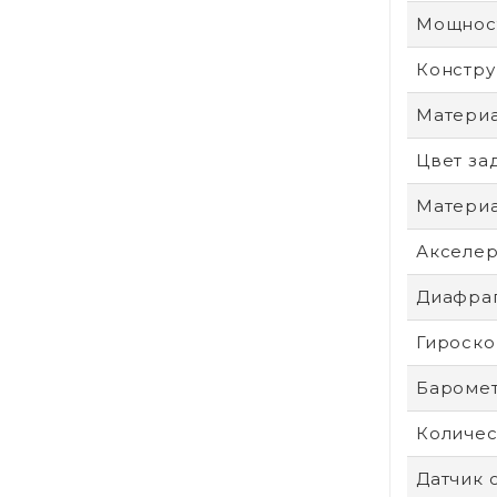
Мощност
Констру
Материа
Цвет за
Материа
Акселе
Диафра
Гироско
Бароме
Количес
Датчик 