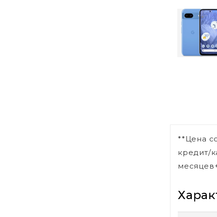
**Цена с
кредит/к
месяцев+
Харак