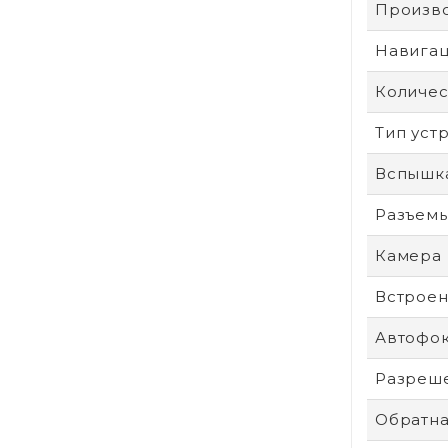
Произв
Навига
Количес
Тип уст
Вспышк
Разъем
Камера
Встроен
Автофо
Разреше
Обратна