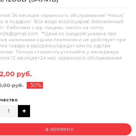
нтия! 36 месяцев сервисного обслуживания! Чехол/
ло в подарок! Все виды аксессуаров! Безналичный
ёт. Работаем с юр. лицами, писать на почту
lan24@gmail.com **Цена со скидкой указана при
пке наличными одним платежом и не действует при
пке товара в рассрочку/кредит или по картам
рочки. Точную стоимость уточняйте у менеджера.
нтия 12 месяцев+24 мес сервисного обслуживания
82,00 руб.
-30%
0,00 руб.
чество
В КОРЗИНУ