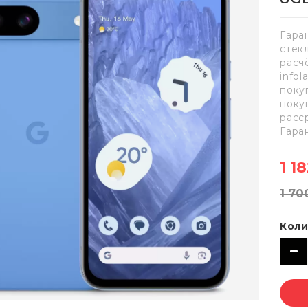
Гара
стек
расч
info
поку
поку
расс
Гара
1 1
1 70
Коли