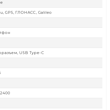
le
u, GPS, ГЛОНАСС, Galileo
тфон
оразъем, USB Type-C
б
x2400