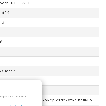
ooth, NFC, Wi-Fi
id 14
id
D
й
a Glass 3
le
емный
бора статистики
окировка по лицу, Сканер отпечатка пальца