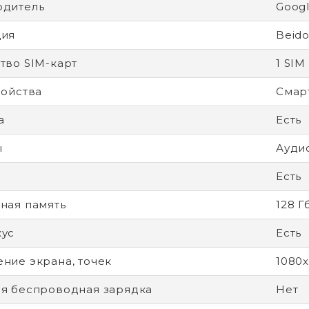
одитель
Goog
ция
Beido
тво SIM-карт
1 SIM
ройства
Смар
а
Есть
ы
Ауди
Есть
ная память
128 Г
кус
Есть
ние экрана, точек
1080
я беспроводная зарядка
Нет