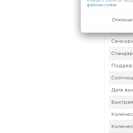
Нажав «Принять», Вы д
Техпроц
файлов cookie
.
Степень
Отклони
Операти
Сенсор
Стандар
Поддерж
Соотнош
Дата вы
Быстрая
Количес
Количес