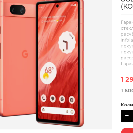
(К
Гара
стек
расч
info
поку
поку
расс
Гара
1 2
1 60
Коли