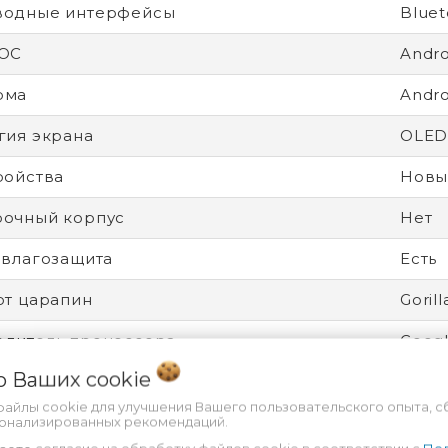
водные интерфейсы
Bluet
 ОС
Andro
рма
Andro
гия экрана
OLE
ройства
Новы
рочный корпус
Нет
 влагозащита
Есть
от царапин
Gorill
дитель процессора
Goog
 о Ваших
cookie
ятор
Несъ
файлы cookie для улучшения Вашего пользовательского опыта, с
ность
Разбл
сонализированных рекомендаций.