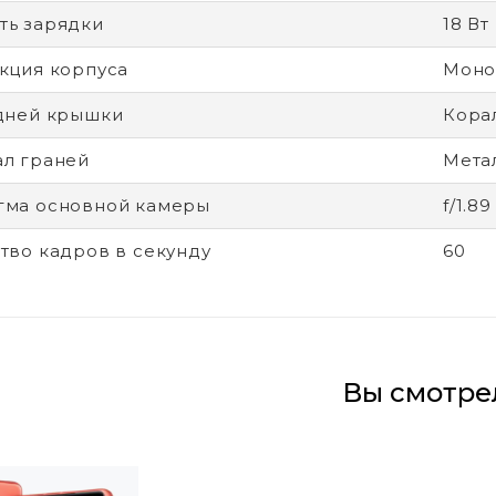
ь зарядки
18 Вт
кция корпуса
Моно
дней крышки
Кора
л граней
Метал
гма основной камеры
f/1.89
тво кадров в секунду
60
Вы смотре