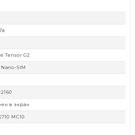
7a
e Tensor G2
 Nano-SIM
x2160
оен в экран
G710 MC10