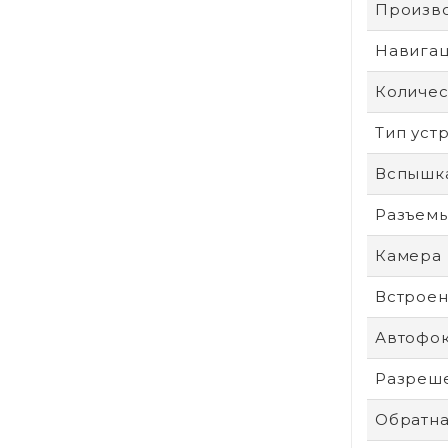
Произв
Навига
Количес
Тип уст
Вспышк
Разъем
Камера
Встроен
Автофо
Разреше
Обратна