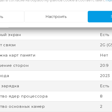
аете согласие на обработку файлов cookie в соответствии с
Пол
есс
4 нм
 защиты (IP)
IP67
ть
Настроить
вная память
8 Гб
ный экран
Есть
т связи
2G (G
ка карт памяти
Нет
ение сторон
20:9
хода
2023
 зарядка
Есть
тво ядер процессора
8
тво основных камер
2