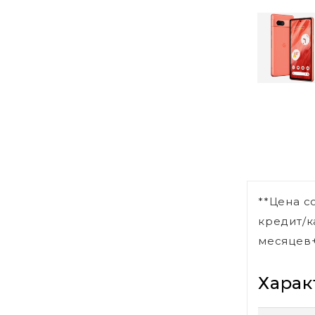
**Цена с
кредит/к
месяцев+
Харак