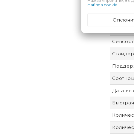
Нажав «Принять», Вы д
Техпроц
файлов cookie
.
Степень
Отклони
Операти
Сенсор
Стандар
Поддерж
Соотнош
Дата вы
Быстрая
Количес
Количес