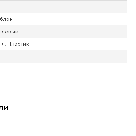
блок
лловый
л, Пластик
ли