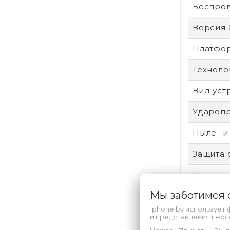
Беспро
Версия
Платфо
Техноло
Вид уст
Удароп
Пыле- и
Защита 
Произво
Мы заботимся
Аккумул
1phone.by использует 
Безопас
и представления пер