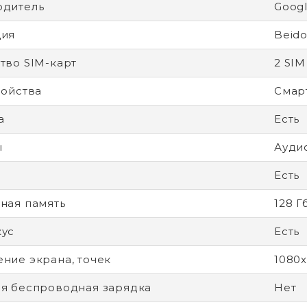
одитель
Goog
ция
Beid
тво SIM-карт
2 SIM
ройства
Смар
а
Есть
ы
Ауди
Есть
ная память
128 Г
кус
Есть
ние экрана, точек
1080
я беспроводная зарядка
Нет