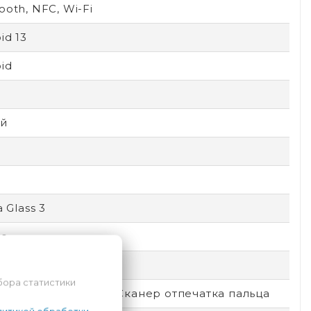
ooth, NFC, Wi-Fi
id 13
id
D
й
a Glass 3
le
емный
бора статистики
окировка по лицу, Сканер отпечатка пальца