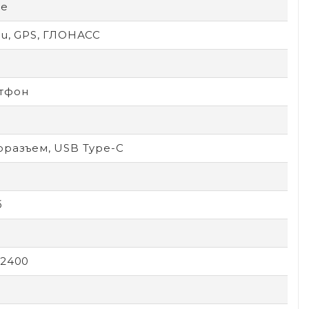
le
ou, GPS, ГЛОНАСС
тфон
оразъем, USB Type-C
б
х2400