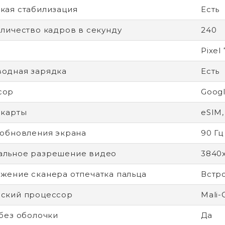
кая стабилизация
Есть
оличество кадров в секунду
240
Pixel 
одная зарядка
Есть
сор
Googl
-карты
eSIM,
 обновления экрана
90 Гц
альное разрешение видео
3840
жение сканера отпечатка пальца
Встр
ский процессор
Mali-
 без оболочки
Да