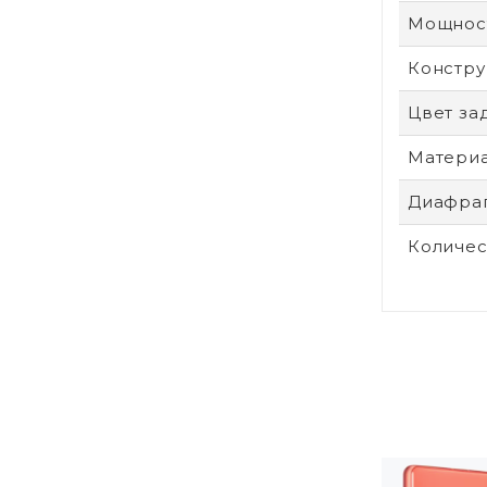
Мощност
Констру
Цвет за
Материа
Диафра
Количес