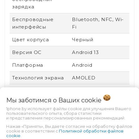
зарядка
Беспроводные
Bluetooth, NFC, Wi-
интерфейсы
Fi
Цвет корпуса
Черный
Версия ОС
Android 13
Платформа
Android
Технология экрана
AMOLED
Вид устройства
Новый
Мы заботимся о Ваших
cookie
Ударопрочный
Нет
1phone.by использует файлы cookie для улучшения Вашего
корпус
пользовательского опыта, сбора статистики
и представления персонализированных рекомендаций.
Пыле- и
Есть
Нажав «Принять», Вы даете согласие на обработку файлов
влагозащита
cookie в соответствии с
Политикой обработки файлов
cookie
.