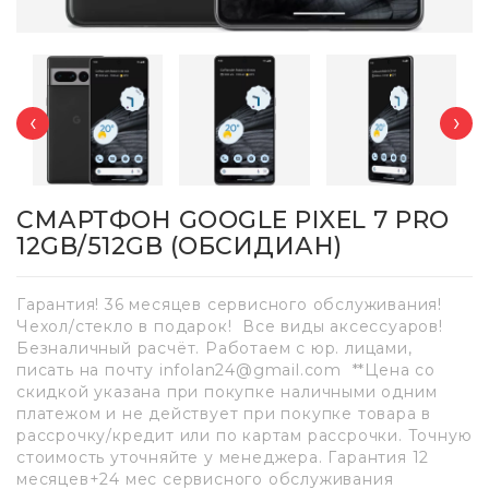
‹
›
СМАРТФОН GOOGLE PIXEL 7 PRO
12GB/512GB (ОБСИДИАН)
Гарантия! 36 месяцев сервисного обслуживания!
Чехол/стекло в подарок! Все виды аксессуаров!
Безналичный расчёт. Работаем с юр. лицами,
писать на почту infolan24@gmail.com **Цена со
скидкой указана при покупке наличными одним
платежом и не действует при покупке товара в
рассрочку/кредит или по картам рассрочки. Точную
стоимость уточняйте у менеджера. Гарантия 12
месяцев+24 мес сервисного обслуживания