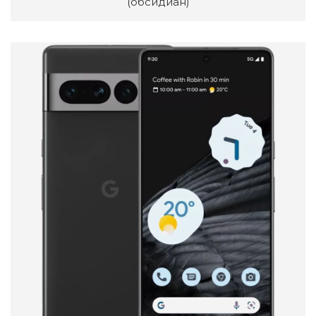
(обсидиан)