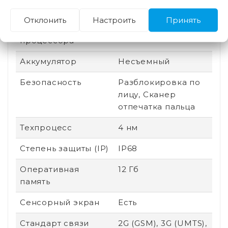
Защита от царапин
Gorilla Glass Victus
Отклонить
Настроить
Принять
Производитель
Google
процессора
Аккумулятор
Несъемный
Безопасность
Разблокировка по
лицу, Сканер
отпечатка пальца
Техпроцесс
4 нм
Степень защиты (IP)
IP68
Оперативная
12 Гб
память
Сенсорный экран
Есть
Стандарт связи
2G (GSM), 3G (UMTS),