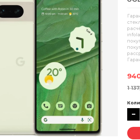
Гара
стек
расч
info
поку
поку
расс
Гара
940
1 13
Коли