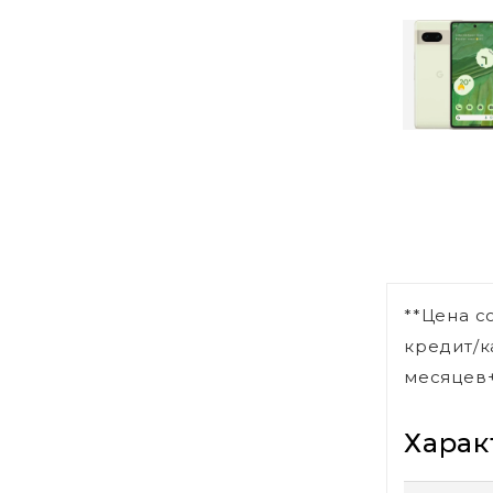
**Цена с
кредит/к
месяцев+
Харак