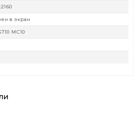
x2160
оен в экран
G710 MC10
ли