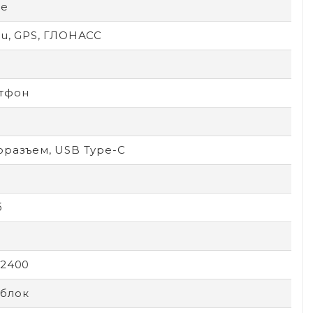
le
ou, GPS, ГЛОНАСС
тфон
оразъем, USB Type-C
б
х2400
блок