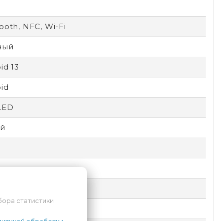
ooth, NFC, Wi-Fi
ный
id 13
id
LED
й
a Glass Victus
бора статистики
le