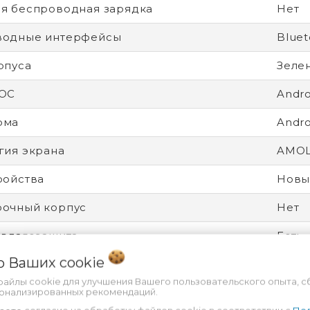
я беспроводная зарядка
Нет
водные интерфейсы
Bluet
рпуса
Зеле
 ОС
Andro
рма
Andro
гия экрана
AMO
ройства
Новы
рочный корпус
Нет
 влагозащита
Есть
 о Ваших
cookie
от царапин
Gorill
файлы cookie для улучшения Вашего пользовательского опыта, с
дитель процессора
Goog
сонализированных рекомендаций.