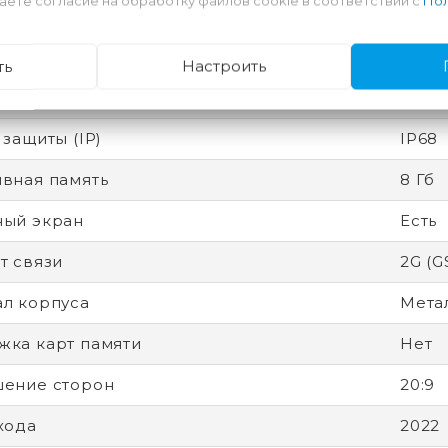
аете согласие на обработку файлов cookie в соответствии с
Пол
ятор
Несъ
ность
Разбл
ть
Настроить
есс
4 нм
 защиты (IP)
IP68
вная память
8 Гб
ный экран
Есть
т связи
2G (G
л корпуса
Метал
ка карт памяти
Нет
ение сторон
20:9
хода
2022