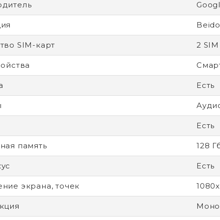
одитель
Goog
ция
Beid
тво SIM-карт
2 SIM
ройства
Смар
а
Есть
ы
Ауди
Есть
ная память
128 Г
кус
Есть
ние экрана, точек
1080
кция
Моно