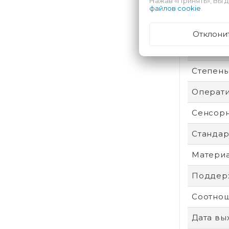
Нажав «Принять», Вы д
Аккумул
файлов cookie
.
Безопас
Отклони
Техпроц
Степень
Операти
Сенсор
Стандар
Материа
Поддерж
Соотнош
Дата вы