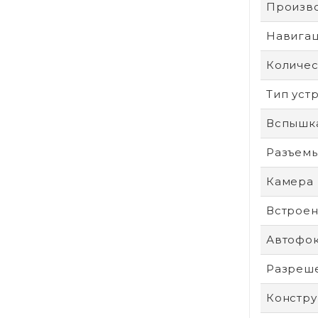
Произв
Навига
Количес
Тип уст
Вспышк
Разъем
Камера
Встроен
Автофо
Разреше
Констру