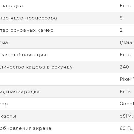
 зарядка
Есть
тво ядер процессора
8
тво основных камер
2
гма
f/1.85
кая стабилизация
Есть
оличество кадров в секунду
240
Pixel 
одная зарядка
Есть
сор
Googl
-карты
eSIM,
 обновления экрана
60 Гц