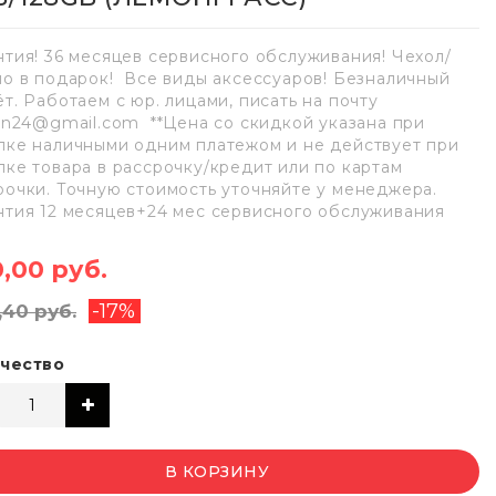
нтия! 36 месяцев сервисного обслуживания! Чехол/
ло в подарок! Все виды аксессуаров! Безналичный
ёт. Работаем с юр. лицами, писать на почту
lan24@gmail.com **Цена со скидкой указана при
пке наличными одним платежом и не действует при
пке товара в рассрочку/кредит или по картам
рочки. Точную стоимость уточняйте у менеджера.
нтия 12 месяцев+24 мес сервисного обслуживания
,00 руб.
-17%
7,40 руб.
чество
В КОРЗИНУ