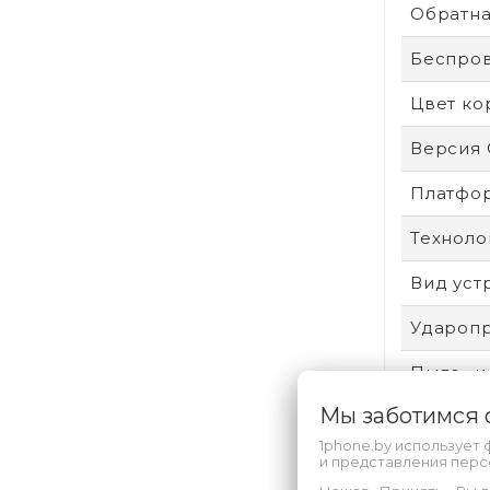
Обратна
Беспро
Цвет ко
Версия
Платфо
Техноло
Вид уст
Удароп
Пыле- и
Мы заботимся
Защита 
1phone.by использует 
Произво
и представления пер