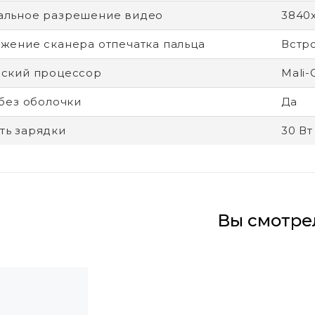
альное разрешение видео
3840
жение сканера отпечатка пальца
Встр
ский процессор
Mali-
 без оболочки
Да
ь зарядки
30 Вт
Вы смотре