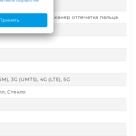
итикой обработки
емный
окировка по лицу, Сканер отпечатка пальца
Принять
SM), 3G (UMTS), 4G (LTE), 5G
л, Стекло