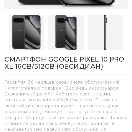
СМАРТФОН GOOGLE PIXEL 10 PRO
XL 16GB/512GB (ОБСИДИАН)
Гарантия! 36 месяцев сервисного обслуживания!
Чехол/стекло в подарок! Все виды аксессуаров!
Безналичный расчёт. Работаем с юр. лицами,
писать на почту infolan24@gmail.com **Цена со
скидкой указана при покупке наличными одним
платежом и не действует при покупке товара в
рассрочку/кредит или по картам рассрочки. Точную
стоимость уточняйте у менеджера. Гарантия 12
месяцев+24 мес сервисного обслуживания