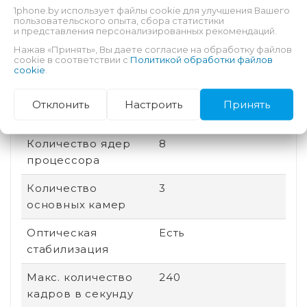
1phone.by использует файлы cookie для улучшения Вашего
памяти
пользовательского опыта, сбора статистики
и представления персонализированных рекомендаций.
Соотношение
20:9
Нажав «Принять», Вы даете согласие на обработку файлов
сторон
cookie в соответствии с
Политикой обработки файлов
cookie
.
Дата выхода
2025
Отклонить
Настроить
Принять
Быстрая зарядка
Есть
Количество ядер
8
процессора
Количество
3
основных камер
Оптическая
Есть
стабилизация
Макс. количество
240
кадров в секунду