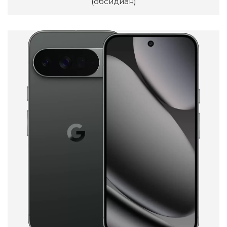
(обсидиан)