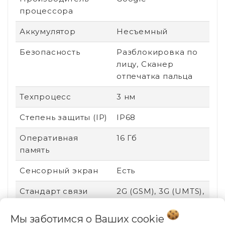
процессора
Аккумулятор
Несъемный
Безопасность
Разблокировка по
лицу, Сканер
отпечатка пальца
Техпроцесс
3 нм
Степень защиты (IP)
IP68
Оперативная
16 Гб
память
Сенсорный экран
Есть
Стандарт связи
2G (GSM), 3G (UMTS),
4G (LTE), 5G
Мы заботимся о Ваших
cookie
Поддержка карт
Нет