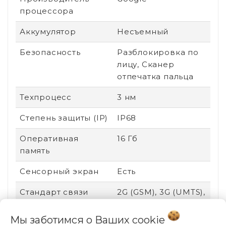
процессора
Аккумулятор
Несъемный
Безопасность
Разблокировка по
лицу, Сканер
отпечатка пальца
Техпроцесс
3 нм
Степень защиты (IP)
IP68
Оперативная
16 Гб
память
Сенсорный экран
Есть
Стандарт связи
2G (GSM), 3G (UMTS),
4G (LTE), 5G
Мы заботимся о Ваших
cookie
Поддержка карт
Нет