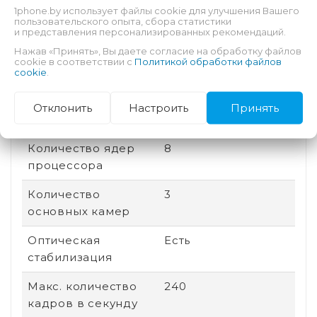
1phone.by использует файлы cookie для улучшения Вашего
памяти
пользовательского опыта, сбора статистики
и представления персонализированных рекомендаций.
Соотношение
20:9
Нажав «Принять», Вы даете согласие на обработку файлов
сторон
cookie в соответствии с
Политикой обработки файлов
cookie
.
Дата выхода
2025
Отклонить
Настроить
Принять
Быстрая зарядка
Есть
Количество ядер
8
процессора
Количество
3
основных камер
Оптическая
Есть
стабилизация
Макс. количество
240
кадров в секунду