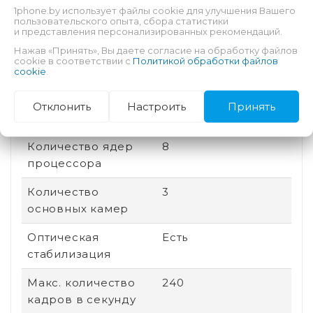
1phone.by использует файлы cookie для улучшения Вашего
памяти
пользовательского опыта, сбора статистики
и представления персонализированных рекомендаций.
Соотношение
20:9
Нажав «Принять», Вы даете согласие на обработку файлов
сторон
cookie в соответствии с
Политикой обработки файлов
cookie
.
Дата выхода
2025
Отклонить
Настроить
Принять
Быстрая зарядка
Есть
Количество ядер
8
процессора
Количество
3
основных камер
Оптическая
Есть
стабилизация
Макс. количество
240
кадров в секунду