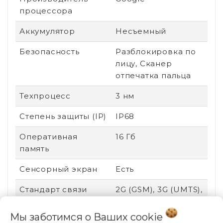
процессора
Аккумулятор
Несъемный
Безопасность
Разблокировка по
лицу, Сканер
отпечатка пальца
Техпроцесс
3 нм
Степень защиты (IP)
IP68
Оперативная
16 Гб
память
Сенсорный экран
Есть
Стандарт связи
2G (GSM), 3G (UMTS),
4G (LTE), 5G
Мы заботимся о Ваших
cookie
Поддержка карт
Нет