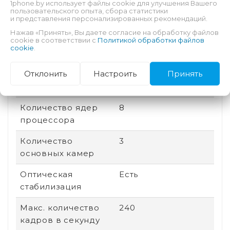
1phone.by использует файлы cookie для улучшения Вашего
памяти
пользовательского опыта, сбора статистики
и представления персонализированных рекомендаций.
Соотношение
20:9
Нажав «Принять», Вы даете согласие на обработку файлов
cookie в соответствии с
Политикой обработки файлов
сторон
cookie
.
Дата выхода
2025
Отклонить
Настроить
Принять
Быстрая зарядка
Есть
Количество ядер
8
процессора
Количество
3
основных камер
Оптическая
Есть
стабилизация
Макс. количество
240
кадров в секунду