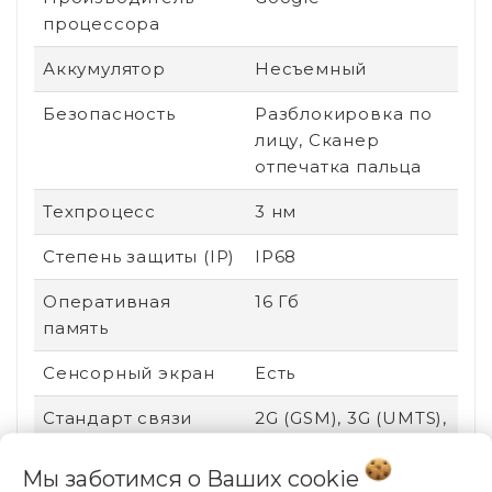
процессора
Аккумулятор
Несъемный
Безопасность
Разблокировка по
лицу, Сканер
отпечатка пальца
Техпроцесс
3 нм
Степень защиты (IP)
IP68
Оперативная
16 Гб
память
Сенсорный экран
Есть
Стандарт связи
2G (GSM), 3G (UMTS),
4G (LTE), 5G
Мы заботимся о Ваших
cookie
Поддержка карт
Нет