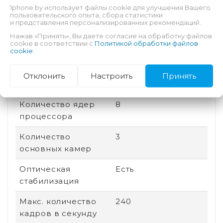
1phone.by использует файлы cookie для улучшения Вашего
памяти
пользовательского опыта, сбора статистики
и представления персонализированных рекомендаций.
Соотношение
20:9
Нажав «Принять», Вы даете согласие на обработку файлов
сторон
cookie в соответствии с
Политикой обработки файлов
cookie
.
Дата выхода
2025
Отклонить
Настроить
Принять
Быстрая зарядка
Есть
Количество ядер
8
процессора
Количество
3
основных камер
Оптическая
Есть
стабилизация
Макс. количество
240
кадров в секунду