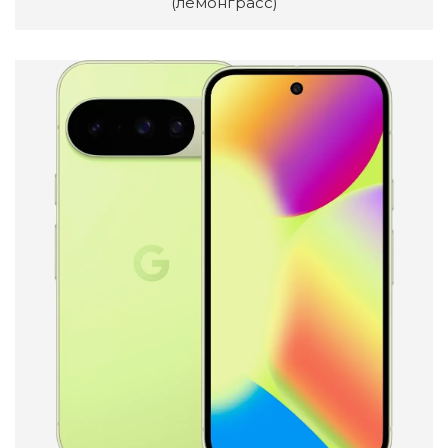
(лемонграсс)