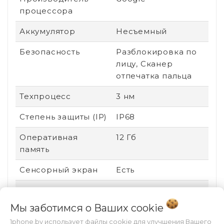
процессора
Аккумулятор
Несъемный
Безопасность
Разблокировка по
лицу, Сканер
отпечатка пальца
Техпроцесс
3 нм
Степень защиты (IP)
IP68
Оперативная
12 Гб
память
Сенсорный экран
Есть
Стандарт связи
2G (GSM), 3G (UMTS),
4G (LTE), 5G
Мы заботимся о Ваших
cookie
1phone.by использует файлы cookie для улучшения Вашего
Поддержка карт
Нет