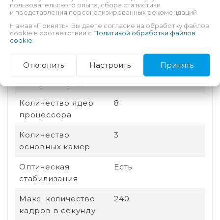
пользовательского опыта, сбора статистики
памяти
и представления персонализированных рекомендаций.
Нажав «Принять», Вы даете согласие на обработку файлов
Соотношение
20:9
cookie в соответствии с
Политикой обработки файлов
cookie
.
сторон
Дата выхода
2025
Отклонить
Настроить
Принять
Быстрая зарядка
Есть
Количество ядер
8
процессора
Количество
3
основных камер
Оптическая
Есть
стабилизация
Макс. количество
240
кадров в секунду