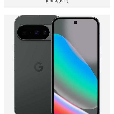
(обсидиан)