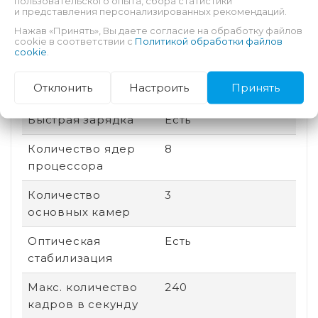
пользовательского опыта, сбора статистики
и представления персонализированных рекомендаций.
памяти
Нажав «Принять», Вы даете согласие на обработку файлов
cookie в соответствии с
Политикой обработки файлов
Соотношение
20:9
cookie
.
сторон
Отклонить
Настроить
Принять
Дата выхода
2025
Быстрая зарядка
Есть
Количество ядер
8
процессора
Количество
3
основных камер
Оптическая
Есть
стабилизация
Макс. количество
240
кадров в секунду