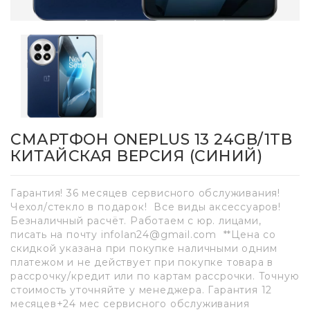
СМАРТФОН ONEPLUS 13 24GB/1TB
КИТАЙСКАЯ ВЕРСИЯ (СИНИЙ)
Гарантия! 36 месяцев сервисного обслуживания!
Чехол/стекло в подарок! Все виды аксессуаров!
Безналичный расчёт. Работаем с юр. лицами,
писать на почту infolan24@gmail.com **Цена со
скидкой указана при покупке наличными одним
платежом и не действует при покупке товара в
рассрочку/кредит или по картам рассрочки. Точную
стоимость уточняйте у менеджера. Гарантия 12
месяцев+24 мес сервисного обслуживания