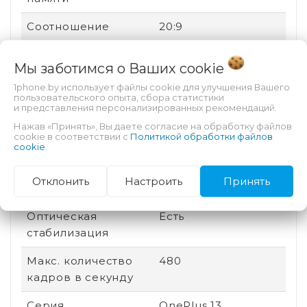
Соотношение
20:9
сторон
Мы заботимся о Ваших
cookie
Дата выхода
2024
1phone.by использует файлы cookie для улучшения Вашего
пользовательского опыта, сбора статистики
Быстрая зарядка
Есть
и представления персонализированных рекомендаций.
Нажав «Принять», Вы даете согласие на обработку файлов
Количество ядер
8
cookie в соответствии с
Политикой обработки файлов
процессора
cookie
.
Количество
3
Отклонить
Настроить
Принять
основных камер
Оптическая
Есть
стабилизация
Макс. количество
480
кадров в секунду
Серия
OnePlus 13