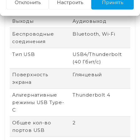
Отклонить
Настроить
Принять
Линейка
Apple MacBook Air
Выходы
Аудиовыход
Беспроводные
Bluetooth, Wi-Fi
соединения
Тип USB
USB4/Thunderbolt
(40 Гбит/с)
Поверхность
Глянцевый
экрана
Альтернативные
Thunderbolt 4
режимы USB Type-
C
Общее кол-во
2
портов USB