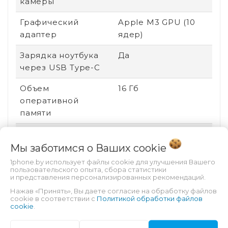
камеры
Графический
Apple M3 GPU (10
адаптер
ядер)
Зарядка ноутбука
Да
через USB Type-C
Объем
16 Гб
оперативной
памяти
Яркость экрана
500 кд/м²
Мы заботимся о Ваших
cookie
Встроенный карт-
Нет
1phone.by использует файлы cookie для улучшения Вашего
ридер
пользовательского опыта, сбора статистики
и представления персонализированных рекомендаций.
Оптический привод
нет привода
Нажав «Принять», Вы даете согласие на обработку файлов
cookie в соответствии с
Политикой обработки файлов
cookie
.
Поддержка ввода
Нет
стилусом