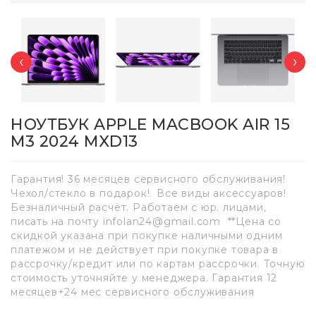
‹
›
НОУТБУК APPLE MACBOOK AIR 15
M3 2024 MXD13
Гарантия! 36 месяцев сервисного обслуживания!
Чехол/стекло в подарок! Все виды аксессуаров!
Безналичный расчёт. Работаем с юр. лицами,
писать на почту infolan24@gmail.com **Цена со
скидкой указана при покупке наличными одним
платежом и не действует при покупке товара в
рассрочку/кредит или по картам рассрочки. Точную
стоимость уточняйте у менеджера. Гарантия 12
месяцев+24 мес сервисного обслуживания