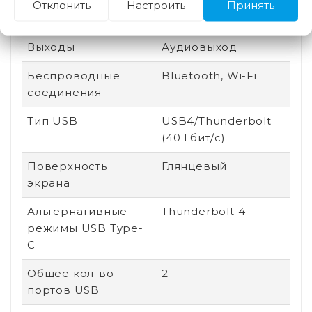
Отклонить
Настроить
Принять
Линейка
Apple MacBook Air
Выходы
Аудиовыход
Беспроводные
Bluetooth, Wi-Fi
соединения
Тип USB
USB4/Thunderbolt
(40 Гбит/с)
Поверхность
Глянцевый
экрана
Альтернативные
Thunderbolt 4
режимы USB Type-
C
Общее кол-во
2
портов USB