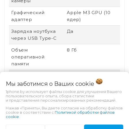
камеры
Графический
Apple M3 GPU (10
адаптер
ядер)
Зарядка ноутбука
Да
через USB Type-C
Объем
8 Гб
оперативной
памяти
Яркость экрана
500 кд/м²
Мы заботимся о Ваших
cookie
Встроенный карт-
Нет
1phone.by использует файлы cookie для улучшения Вашего
ридер
пользовательского опыта, сбора статистики
и представления персонализированных рекомендаций.
Оптический привод
нет привода
Нажав «Принять», Вы даете согласие на обработку файлов
cookie в соответствии с
Политикой обработки файлов
cookie
.
Поддержка ввода
Нет
стилусом