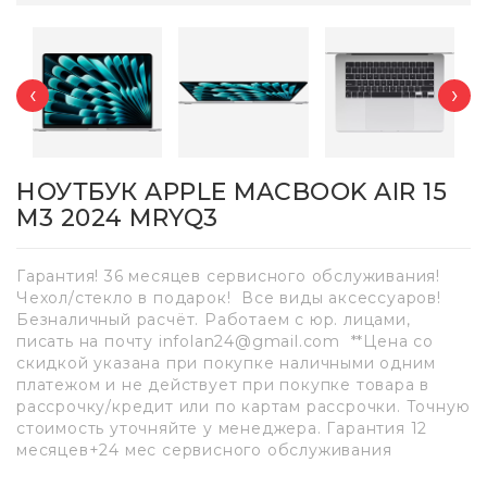
‹
›
НОУТБУК APPLE MACBOOK AIR 15
M3 2024 MRYQ3
Гарантия! 36 месяцев сервисного обслуживания!
Чехол/стекло в подарок! Все виды аксессуаров!
Безналичный расчёт. Работаем с юр. лицами,
писать на почту infolan24@gmail.com **Цена со
скидкой указана при покупке наличными одним
платежом и не действует при покупке товара в
рассрочку/кредит или по картам рассрочки. Точную
стоимость уточняйте у менеджера. Гарантия 12
месяцев+24 мес сервисного обслуживания