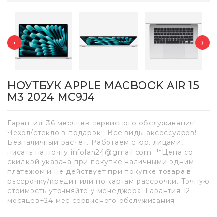
‹
›
НОУТБУК APPLE MACBOOK AIR 15
M3 2024 MC9J4
Гарантия! 36 месяцев сервисного обслуживания!
Чехол/стекло в подарок! Все виды аксессуаров!
Безналичный расчёт. Работаем с юр. лицами,
писать на почту infolan24@gmail.com **Цена со
скидкой указана при покупке наличными одним
платежом и не действует при покупке товара в
рассрочку/кредит или по картам рассрочки. Точную
стоимость уточняйте у менеджера. Гарантия 12
месяцев+24 мес сервисного обслуживания