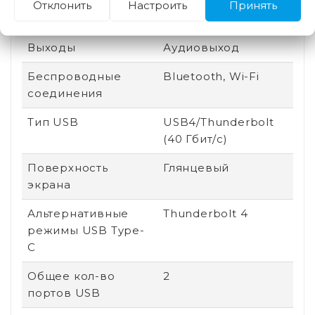
Отклонить
Настроить
Принять
Линейка
Apple MacBook Air
Выходы
Аудиовыход
Беспроводные
Bluetooth, Wi-Fi
соединения
Тип USB
USB4/Thunderbolt
(40 Гбит/с)
Поверхность
Глянцевый
экрана
Альтернативные
Thunderbolt 4
режимы USB Type-
C
Общее кол-во
2
портов USB