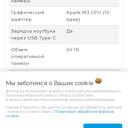
камеры
Графический
Apple M3 GPU (10
адаптер
ядер)
Зарядка ноутбука
Да
через USB Type-C
Объем
24 Гб
оперативной
памяти
Яркость экрана
500 кд/м²
Мы заботимся о Ваших
cookie
Встроенный карт-
Нет
1phone.by использует файлы cookie для улучшения Вашего
ридер
пользовательского опыта, сбора статистики
и представления персонализированных рекомендаций.
Оптический привод
нет привода
Нажав «Принять», Вы даете согласие на обработку файлов
cookie в соответствии с
Политикой обработки файлов
cookie
.
Поддержка ввода
Нет
стилусом