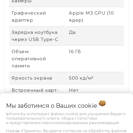
камеры
Графический
Apple M3 GPU (10
адаптер
ядер)
Зарядка ноутбука
Да
через USB Type-C
Объем
16 Гб
оперативной
памяти
Яркость экрана
500 кд/м²
Встроенный карт-
Нет
ридер
Мы заботимся о Ваших
cookie
Оптический привод
нет привода
1phone.by использует файлы cookie для улучшения Вашего
пользовательского опыта, сбора статистики
Поддержка ввода
Нет
и представления персонализированных рекомендаций.
стилусом
Нажав «Принять», Вы даете согласие на обработку файлов