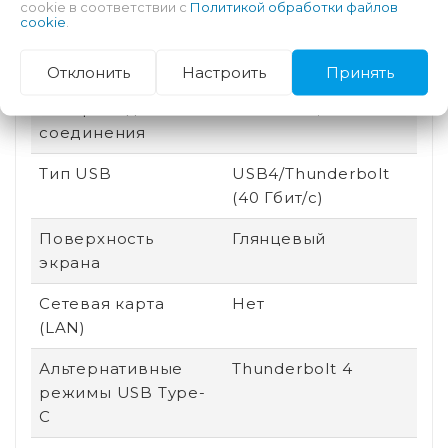
cookie в соответствии с
Политикой обработки файлов
cookie
.
Линейка
Apple MacBook Air
Выходы
Аудиовыход
Отклонить
Настроить
Принять
Беспроводные
Bluetooth, Wi-Fi
соединения
Тип USB
USB4/Thunderbolt
(40 Гбит/с)
Поверхность
Глянцевый
экрана
Сетевая карта
Нет
(LAN)
Альтернативные
Thunderbolt 4
режимы USB Type-
C