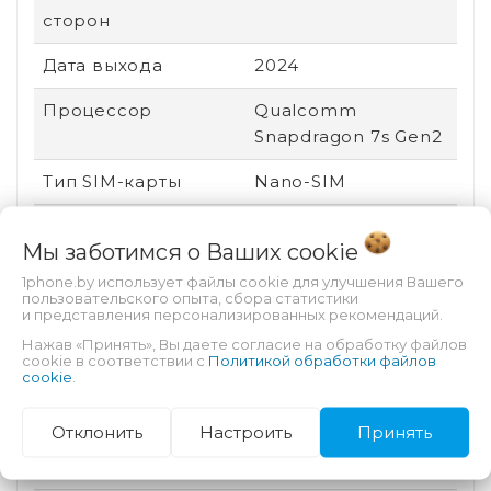
сторон
Дата выхода
2024
Процессор
Qualcomm
Snapdragon 7s Gen2
Тип SIM-карты
Nano-SIM
Графический
Qualcomm Adreno
Мы заботимся о Ваших
cookie
процессор
710
1phone.by использует файлы cookie для улучшения Вашего
Особенности
Автофокус,
пользовательского опыта, сбора статистики
и представления персонализированных рекомендаций.
тыловой камеры
Вспышка
Нажав «Принять», Вы даете согласие на обработку файлов
cookie в соответствии с
Политикой обработки файлов
Назначение
Для видео, Для игр,
cookie
.
Для работы
Отклонить
Настроить
Принять
Разъем для док-
Нет
станции