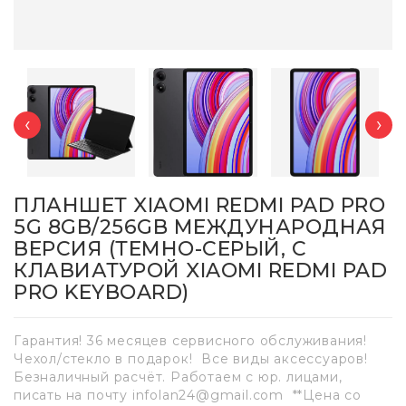
‹
›
ПЛАНШЕТ XIAOMI REDMI PAD PRO
5G 8GB/256GB МЕЖДУНАРОДНАЯ
ВЕРСИЯ (ТЕМНО-СЕРЫЙ, С
КЛАВИАТУРОЙ XIAOMI REDMI PAD
PRO KEYBOARD)
Гарантия! 36 месяцев сервисного обслуживания!
Чехол/стекло в подарок! Все виды аксессуаров!
Безналичный расчёт. Работаем с юр. лицами,
писать на почту infolan24@gmail.com **Цена со