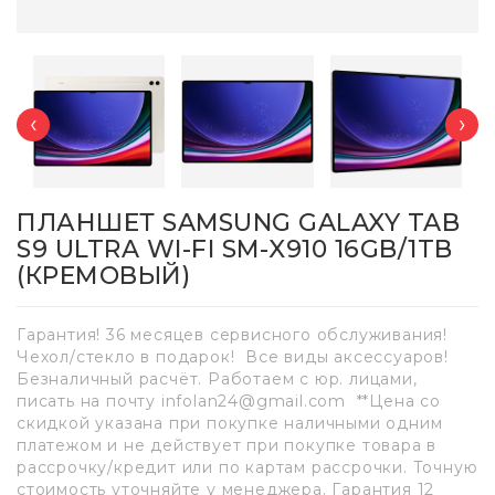
‹
›
ПЛАНШЕТ SAMSUNG GALAXY TAB
S9 ULTRA WI-FI SM-X910 16GB/1TB
(КРЕМОВЫЙ)
Гарантия! 36 месяцев сервисного обслуживания!
Чехол/стекло в подарок! Все виды аксессуаров!
Безналичный расчёт. Работаем с юр. лицами,
писать на почту infolan24@gmail.com **Цена со
скидкой указана при покупке наличными одним
платежом и не действует при покупке товара в
рассрочку/кредит или по картам рассрочки. Точную
стоимость уточняйте у менеджера. Гарантия 12