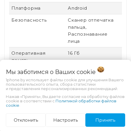
Платформа
Android
Безопасность
Сканер отпечатка
пальца,
Распознавание
лица
Оперативная
16 Гб
память
Мы заботимся о Ваших
cookie
Материал корпуса
Металл
1phone.by использует файлы cookie для улучшения Вашего
Поддержка карт
Есть
пользовательского опыта, сбора статистики
и представления персонализированных рекомендаций.
памяти
Нажав «Принять», Вы даете согласие на обработку файлов
cookie в соответствии с
Политикой обработки файлов
Дата выхода
2023
cookie
.
Процессор
Qualcomm
Отклонить
Настроить
Принять
Snapdragon 8 Gen2
SM8550-AB