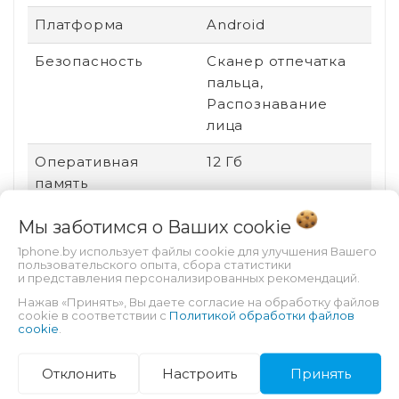
Платформа
Android
Безопасность
Сканер отпечатка
пальца,
Распознавание
лица
Оперативная
12 Гб
память
Материал корпуса
Металл
Мы заботимся о Ваших
cookie
1phone.by использует файлы cookie для улучшения Вашего
Поддержка карт
Есть
пользовательского опыта, сбора статистики
памяти
и представления персонализированных рекомендаций.
Нажав «Принять», Вы даете согласие на обработку файлов
Дата выхода
2023
cookie в соответствии с
Политикой обработки файлов
cookie
.
Процессор
Exynos 1380
Отклонить
Настроить
Принять
Графический
ARM Mali-G68 MC4