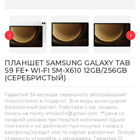
‹
›
ПЛАНШЕТ SAMSUNG GALAXY TAB
S9 FE+ WI-FI SM-X610 12GB/256GB
(СЕРЕБРИСТЫЙ)
Гарантия! 36 месяцев сервисного обслуживания!
Чехол/стекло в подарок! Все виды аксессуаров!
Безналичный расчёт. Работаем с юр. лицами,
писать на почту infolan24@gmail.com **Цена со
скидкой указана при покупке наличными одним
платежом и не действует при покупке товара в
рассрочку/кредит или по картам рассрочки. Точную
стоимость уточняйте у менеджера. Гарантия 12