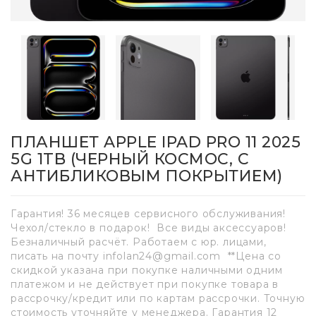
ПЛАНШЕТ APPLE IPAD PRO 11 2025
5G 1TB (ЧЕРНЫЙ КОСМОС, С
АНТИБЛИКОВЫМ ПОКРЫТИЕМ)
Гарантия! 36 месяцев сервисного обслуживания!
Чехол/стекло в подарок! Все виды аксессуаров!
Безналичный расчёт. Работаем с юр. лицами,
писать на почту infolan24@gmail.com **Цена со
скидкой указана при покупке наличными одним
платежом и не действует при покупке товара в
рассрочку/кредит или по картам рассрочки. Точную
стоимость уточняйте у менеджера. Гарантия 12