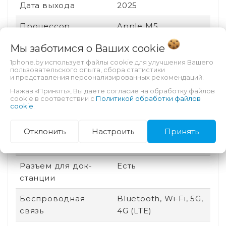
Дата выхода
2025
Процессор
Apple M5
Тип SIM-карты
eSIM
Мы заботимся о Ваших
cookie
1phone.by использует файлы cookie для улучшения Вашего
Графический
Apple M5 GPU
пользовательского опыта, сбора статистики
и представления персонализированных рекомендаций.
процессор
Нажав «Принять», Вы даете согласие на обработку файлов
cookie в соответствии с
Политикой обработки файлов
Особенности
Автофокус,
cookie
.
тыловой камеры
Вспышка
Отклонить
Настроить
Принять
Назначение
Для видео, Для игр,
Для работы
Разъем для док-
Есть
станции
Беспроводная
Bluetooth, Wi-Fi, 5G,
связь
4G (LTE)