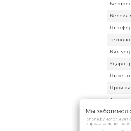
Беспро
Версия
Платфо
Техноло
Вид уст
Удароп
Пыле- и
Произво
Аккумул
Мы заботимся
Безопас
1phone.by использует 
Техпроц
и представления пер