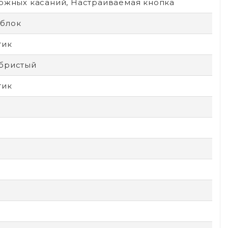
ложных касаний, Настраиваемая кнопка
блок
тик
бристый
тик