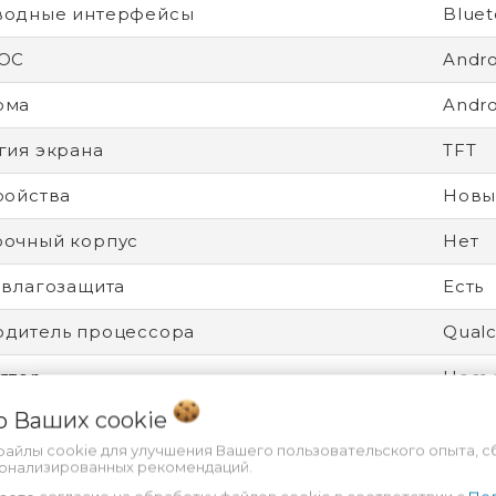
водные интерфейсы
Bluet
 ОС
Andro
рма
Andro
гия экрана
TFT
ройства
Новы
рочный корпус
Нет
 влагозащита
Есть
дитель процессора
Qual
ятор
Несъ
 о Ваших
cookie
ность
Разбл
файлы cookie для улучшения Вашего пользовательского опыта, с
есс
6 нм
сонализированных рекомендаций.