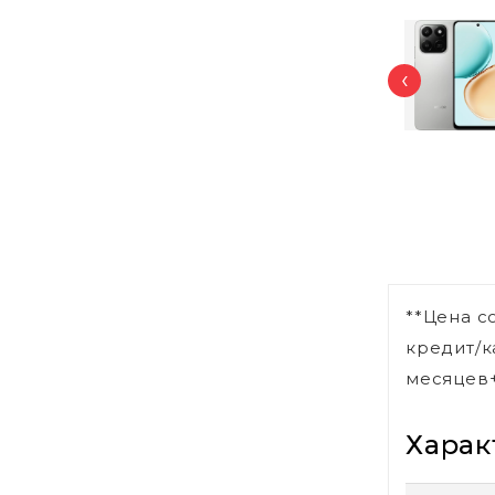
‹
**Цена с
кредит/к
месяцев+
Харак