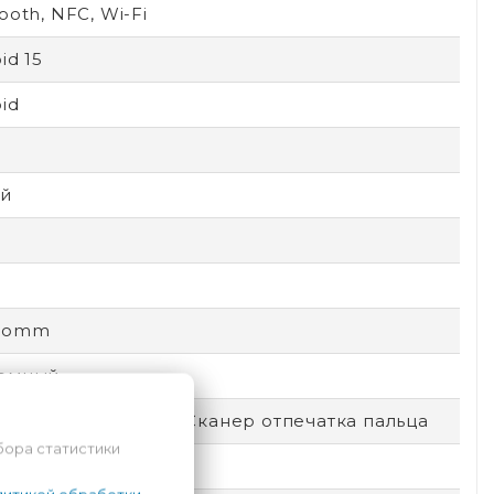
ooth, NFC, Wi-Fi
id 15
id
й
comm
емный
окировка по лицу, Сканер отпечатка пальца
бора статистики