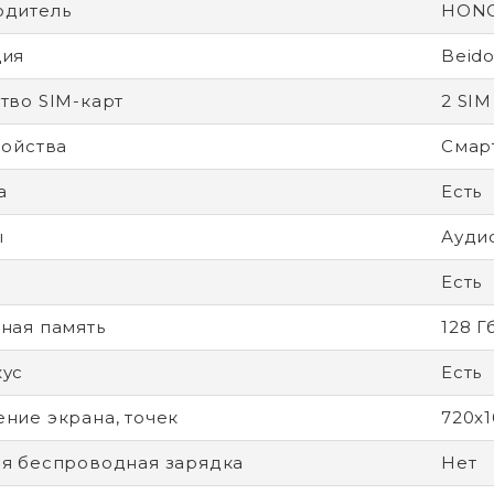
одитель
HON
ция
Beido
тво SIM-карт
2 SIM
ройства
Смар
а
Есть
ы
Ауди
Есть
ная память
128 Г
кус
Есть
ние экрана, точек
720x1
я беспроводная зарядка
Нет