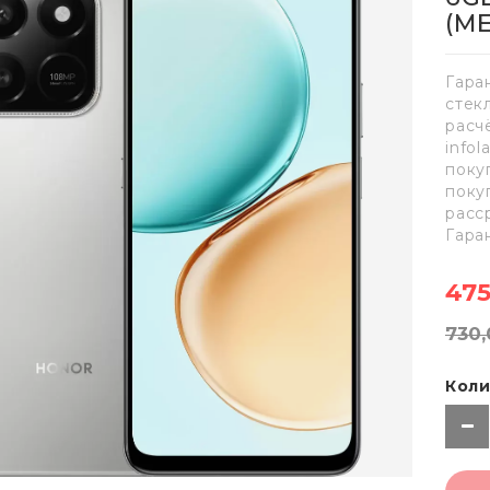
(М
Гара
стек
расч
info
поку
поку
расс
Гара
475
730,
Коли