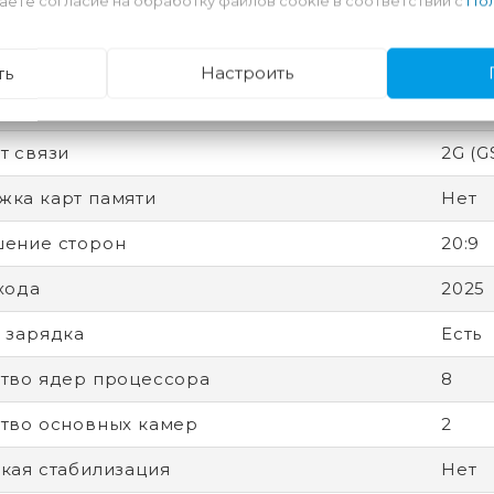
аете согласие на обработку файлов cookie в соответствии с
Пол
 защиты (IP)
IP65
вная память
6 Гб
ть
Настроить
ный экран
Есть
т связи
2G (G
ка карт памяти
Нет
ение сторон
20:9
хода
2025
 зарядка
Есть
тво ядер процессора
8
тво основных камер
2
кая стабилизация
Нет