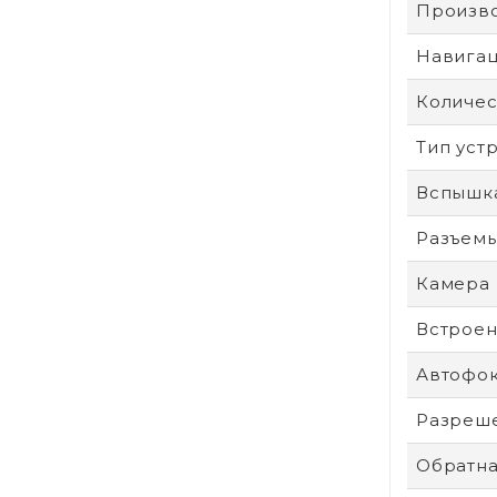
Произв
Навига
Количес
Тип уст
Вспышк
Разъем
Камера
Встроен
Автофо
Разреше
Обратна