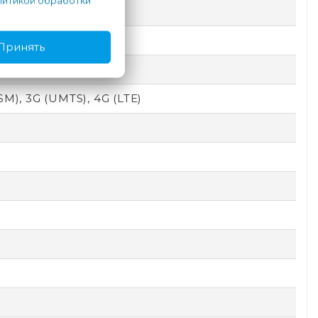
итикой обработки
Принять
SM), 3G (UMTS), 4G (LTE)