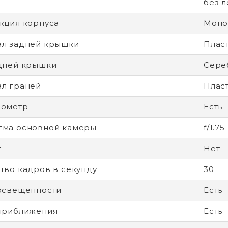
без 
кция корпуса
Моно
л задней крышки
Плас
дней крышки
Сере
л граней
Плас
рометр
Есть
гма основной камеры
f/1.75
т
Нет
тво кадров в секунду
30
освещенности
Есть
приближения
Есть