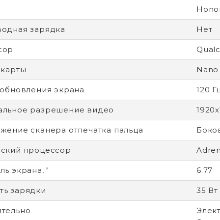
Hono
одная зарядка
Нет
сор
Qual
-карты
Nano
 обновления экрана
120 Г
альное разрешение видео
1920x
жение сканера отпечатка пальца
Боко
ский процессор
Adren
ь экрана, "
6.77
ь зарядки
35 Вт
тельно
Элек