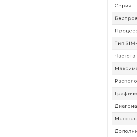
Серия
Беспров
Процес
Тип SIM
Частота
Максим
Располо
Графиче
Диагонал
Мощност
Дополни