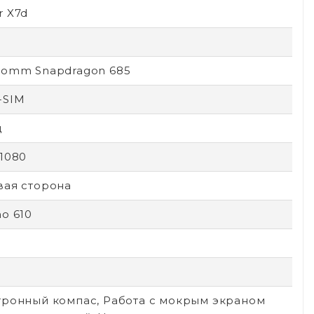
r X7d
comm Snapdragon 685
-SIM
ц
1080
вая сторона
o 610
тронный компас, Работа с мокрым экраном