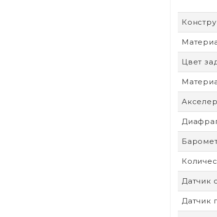
Констру
Материа
Цвет за
Материа
Акселе
Диафра
Бароме
Количес
Датчик 
Датчик 