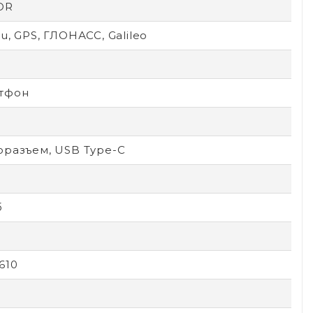
OR
u, GPS, ГЛОНАСС, Galileo
тфон
оразъем, USB Type-C
б
610