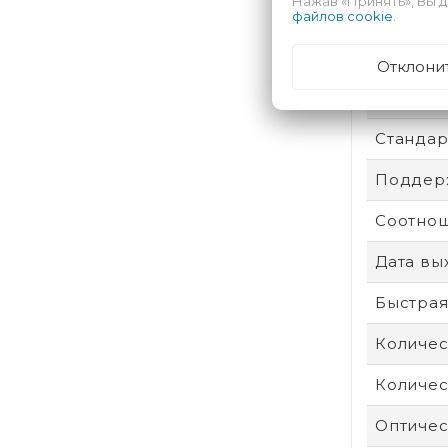
Нажав «Принять», Вы д
Степень
файлов cookie
.
Операти
Отклони
Сенсор
Стандар
Поддерж
Соотнош
Дата вы
Быстрая
Количес
Количес
Оптичес