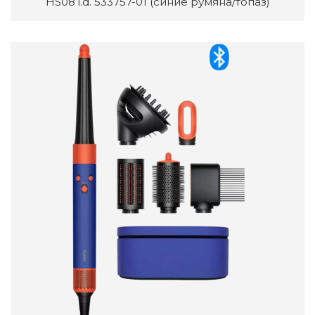
HS08 i.d. 533757-01 (синие румяна/топаз)