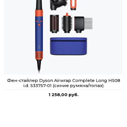
Фен-стайлер Dyson Airwrap Complete Long HS08
i.d. 533757-01 (синие румяна/топаз)
1 258,00 руб.