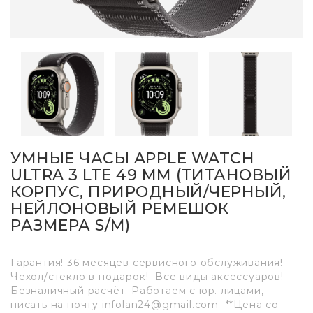
УМНЫЕ ЧАСЫ APPLE WATCH
ULTRA 3 LTE 49 ММ (ТИТАНОВЫЙ
КОРПУС, ПРИРОДНЫЙ/ЧЕРНЫЙ,
НЕЙЛОНОВЫЙ РЕМЕШОК
РАЗМЕРА S/M)
Гарантия! 36 месяцев сервисного обслуживания!
Чехол/стекло в подарок! Все виды аксессуаров!
Безналичный расчёт. Работаем с юр. лицами,
писать на почту infolan24@gmail.com **Цена со