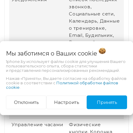
звонков,
Социальные сети,
Календарь, Данные
о тренировке,
Email, Будильник,
Входящий звонок,
SMS
Мы заботимся о Ваших
cookie
Размер корпуса
49 мм
1phone.by использует файлы cookie для улучшения Вашего
пользовательского опыта, сбора статистики
и представления персонализированных рекомендаций.
Постоянная работа
Есть
Нажав «Принять», Вы даете согласие на обработку файлов
экрана
cookie в соответствии с
Политикой обработки файлов
cookie
.
Сменный браслет
Да
Отклонить
Настроить
Принять
Спортивные
Есть
профили
Управление часами
Физические
кнопки, Коронка