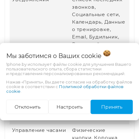
звонков,
Социальные сети,
Календарь, Данные
о тренировке,
Email, Будильник,
Входящий звонок,
SMS
Мы заботимся о Ваших
cookie
Размер корпуса
49 мм
1phone.by использует файлы cookie для улучшения Вашего
пользовательского опыта, сбора статистики
и представления персонализированных рекомендаций.
Постоянная работа
Есть
Нажав «Принять», Вы даете согласие на обработку файлов
экрана
cookie в соответствии с
Политикой обработки файлов
cookie
.
Сменный браслет
Да
Отклонить
Настроить
Принять
Спортивные
Есть
профили
Управление часами
Физические
кнопки, Коронка