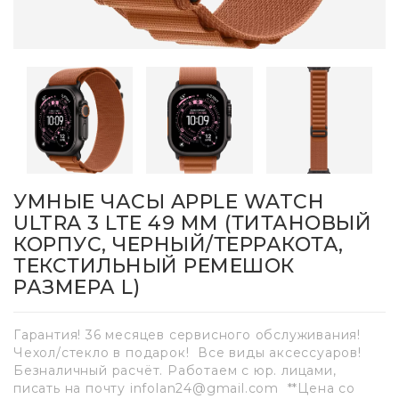
УМНЫЕ ЧАСЫ APPLE WATCH
ULTRA 3 LTE 49 ММ (ТИТАНОВЫЙ
КОРПУС, ЧЕРНЫЙ/ТЕРРАКОТА,
ТЕКСТИЛЬНЫЙ РЕМЕШОК
РАЗМЕРА L)
Гарантия! 36 месяцев сервисного обслуживания!
Чехол/стекло в подарок! Все виды аксессуаров!
Безналичный расчёт. Работаем с юр. лицами,
писать на почту infolan24@gmail.com **Цена со