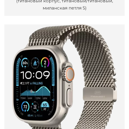
(титановый корпус, титановый/титановый,
миланская петля S)