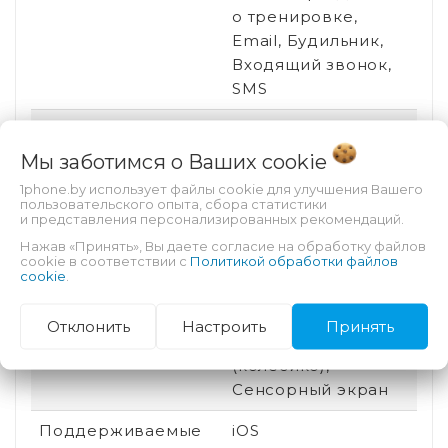
о тренировке,
Email, Будильник,
Входящий звонок,
SMS
Размер корпуса
49 мм
Мы заботимся о Ваших
cookie
Постоянная работа
Есть
1phone.by использует файлы cookie для улучшения Вашего
экрана
пользовательского опыта, сбора статистики
и представления персонализированных рекомендаций.
Сменный браслет
Да
Нажав «Принять», Вы даете согласие на обработку файлов
cookie в соответствии с
Политикой обработки файлов
Спортивные
Есть
cookie
.
профили
Отклонить
Настроить
Принять
Управление часами
Коронка
(колесико),
Сенсорный экран
Поддерживаемые
iOS