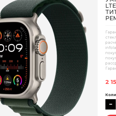
LT
ТИ
РЕ
Гара
стек
расч
info
поку
поку
расс
Гара
2 1
Коли