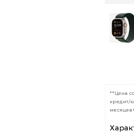
**Цена с
кредит/к
месяцев+
Харак