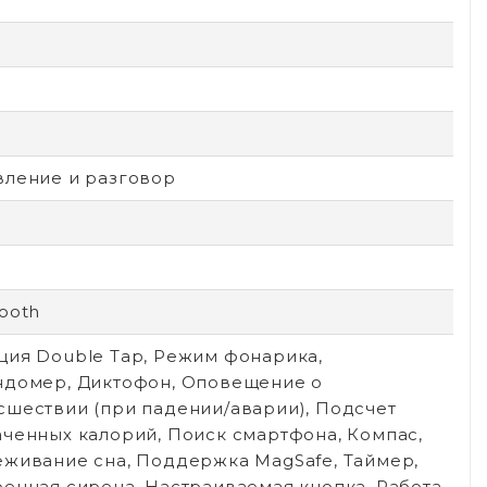
вление и разговор
ь
ooth
ция Double Tap, Режим фонарика,
ндомер, Диктофон, Оповещение о
сшествии (при падении/аварии), Подсчет
аченных калорий, Поиск смартфона, Компас,
еживание сна, Поддержка MagSafe, Таймер,
оенная сирена, Настраиваемая кнопка, Работа