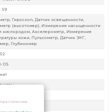
 S9
метр, Гироскоп, Датчик освещенности,
иметр (высотомер), Измерение насыщенности
и кислородом, Акселерометр, Измерение
ратуры кожи, Пульсометр, Датчик ЭКГ,
мер, Глубиномер
502
h OS
нит
е часы
екс
бора статистики
 160 мм