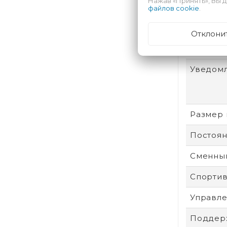
Нажав «Принять», Вы д
Встроен
файлов cookie
.
Цвет р
Отклони
Оплата 
Уведом
Размер 
Постоян
Сменный
Спорти
Управле
Поддер