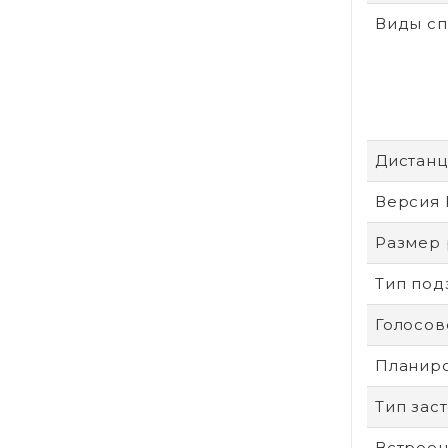
Виды с
Дистанц
Версия 
Размер
Тип под
Голосо
Планир
Тип зас
Встроен