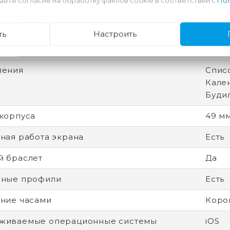
аете согласие на обработку файлов cookie в соответствии с
Пол
ная камера
Нет
емешка
Темн
ть
Настроить
часами
Apple
ления
Спис
Кален
Буди
корпуса
49 м
ная работа экрана
Есть
 браслет
Да
вные профили
Есть
ние часами
Коро
живаемые операционные системы
iOS