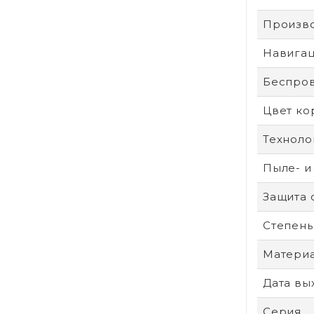
Произв
Навига
Беспро
Цвет ко
Техноло
Пыле- и
Защита 
Степень
Материа
Дата вы
Серия