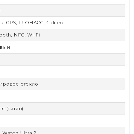
e
u, GPS, ГЛОНАСС, Galileo
ooth, NFC, Wi-Fi
вый
D
ировое стекло
л (титан)
 Watch Ultra 2