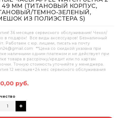
E 49 ММ (ТИТАНОВЫЙ КОРПУС,
ТАНОВЫЙ/ТЕМНО-ЗЕЛЕНЫЙ,
МЕШОК ИЗ ПОЛИЭСТЕРА S)
нтия! 36 месяцев сервисного обслуживания! Чехол/
ло в подарок! Все виды аксессуаров! Безналичный
ёт. Работаем с юр. лицами, писать на почту
lan24@gmail.com **Цена со скидкой указана при
пке наличными одним платежом и не действует при
пке товара в рассрочку/кредит или по картам
рочки. Точную стоимость уточняйте у менеджера.
нтия 12 месяцев+24 мес сервисного обслуживания
50,00 руб.
чество