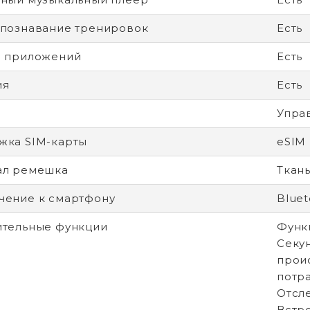
познавание тренировок
Есть
н приложений
Есть
ия
Есть
Упра
жка SIM-карты
eSIM
ал ремешка
Ткан
ение к смартфону
Bluet
тельные функции
Функ
Секу
прои
потр
Отсл
Встр