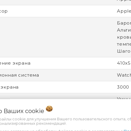
сор
Apple
Баро
Альт
кров
темпе
Шаго
ение экрана
410x
онная система
Watc
 экрана
3000 
Умны
 о Ваших
cookie
о
Унис
файлы cookie для улучшения Вашего пользовательского опыта, с
ы ремешка
130 -
сонализированных рекомендаций.