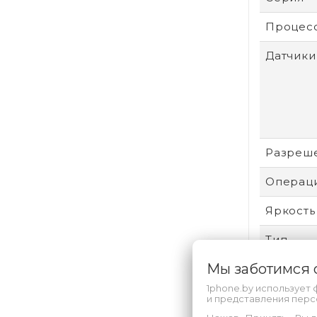
Процес
Датчики
Разреш
Операци
Яркость
Тип
Мы заботимся
Для ког
1phone.by использует 
Размер
и представления пер