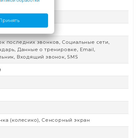
итикой обработки
о-зеленый
Принять
 Pay
ок последних звонков, Социальные сети,
дарь, Данные о тренировке, Email,
льник, Входящий звонок, SMS
м
нка (колесико), Сенсорный экран