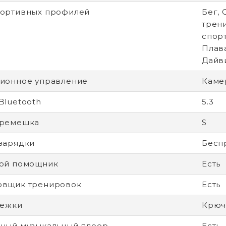
портивных профилей
Бег, 
трен
спорт
Плава
Дайв
ионное управление
Каме
Bluetooth
5.3
 ремешка
S
зарядки
Беспр
вой помощник
Есть
овщик тренировок
Есть
тежки
Крюч
ный музыкальный плеер
Есть