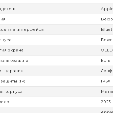
одитель
Appl
ция
Beido
водные интерфейсы
Bluet
рпуса
Беже
гия экрана
OLE
 влагозащита
Есть
от царапин
Сапф
 защиты (IP)
IP6X
л корпуса
Метал
хода
2023
Apple