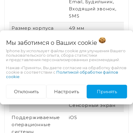
Email, Будильник,
Входящий звонок,
SMS
Размер корпуса
49 мм
Постоянная работа
Есть
Мы заботимся о Ваших
cookie
экрана
1phone.by использует файлы cookie для улучшения Вашего
пользовательского опыта, сбора статистики
Сменный браслет
Да
и представления персонализированных рекомендаций.
Нажав «Принять», Вы даете согласие на обработку файлов
Спортивные
Есть
cookie в соответствии с
Политикой обработки файлов
cookie
.
профили
Управление часами
Коронка
Отклонить
Настроить
Принять
(колесико),
Сенсорный экран
Поддерживаемые
iOS
операционные
системы