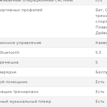
живаемые операционные системы
iOS
портивных профилей
Бег, 
трен
спорт
Плава
Дайв
ионное управление
Каме
Bluetooth
5.3
 ремешка
S
зарядки
Беспр
вой помощник
Есть
овщик тренировок
Есть
ный музыкальный плеер
Есть