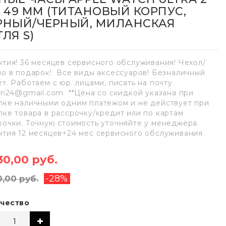
E 49 ММ (ТИТАНОВЫЙ КОРПУС,
РНЫЙ/ЧЕРНЫЙ, МИЛАНСКАЯ
ЛЯ S)
нтия! 36 месяцев сервисного обслуживания! Чехол/
ло в подарок! Все виды аксессуаров! Безналичный
ёт. Работаем с юр. лицами, писать на почту
lan24@gmail.com **Цена со скидкой указана при
пке наличными одним платежом и не действует при
пке товара в рассрочку/кредит или по картам
рочки. Точную стоимость уточняйте у менеджера.
нтия 12 месяцев+24 мес сервисного обслуживания
30,00 руб.
-28%
0,00 руб.
чество