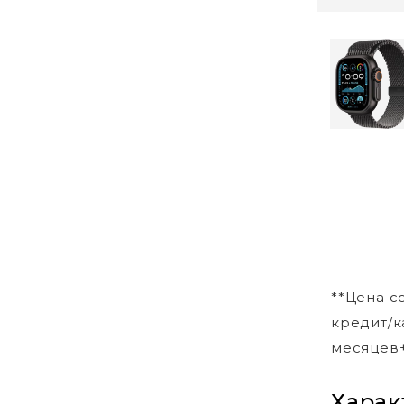
**Цена с
кредит/к
месяцев+
Харак