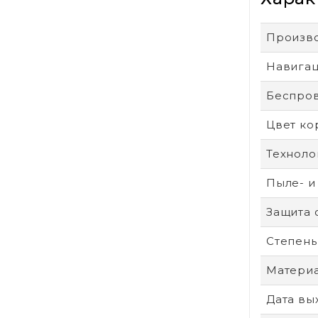
Произв
Навига
Беспро
Цвет ко
Техноло
Пыле- и
Защита 
Степень
Материа
Дата вы