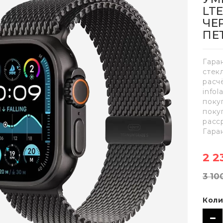
LT
ЧЕ
ПЕТ
Гара
стек
расч
info
поку
поку
расс
Гара
2 2
3 10
Коли