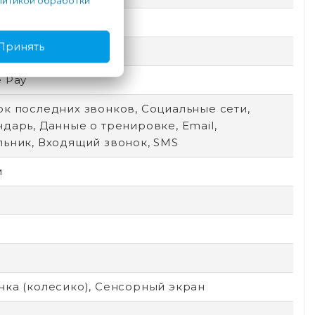
итикой обработки
Принять
ый
 Pay
ок последних звонков, Социальные сети,
дарь, Данные о тренировке, Email,
льник, Входящий звонок, SMS
м
нка (колесико), Сенсорный экран