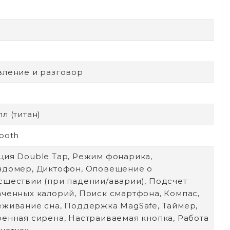
вление и разговор
л (титан)
ooth
ция Double Tap, Режим фонарика,
ндомер, Диктофон, Оповещение о
сшествии (при падении/аварии), Подсчет
аченных калорий, Поиск смартфона, Компас,
еживание сна, Поддержка MagSafe, Таймер,
оенная сирена, Настраиваемая кнопка, Работа