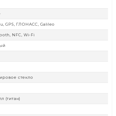
e
u, GPS, ГЛОНАСС, Galileo
ooth, NFC, Wi-Fi
ый
D
ировое стекло
л (титан)