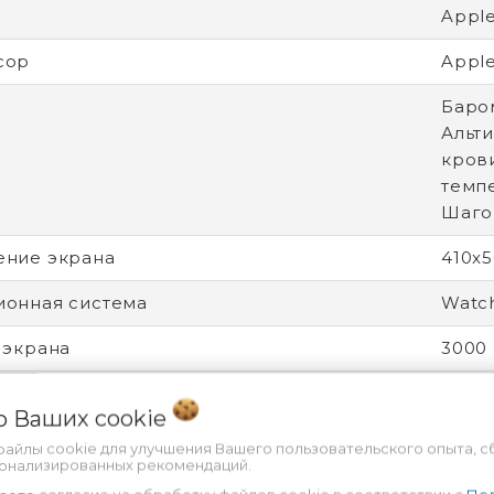
Apple
сор
Apple
Баро
Альт
кров
темпе
Шаго
ение экрана
410x
онная система
Watc
 экрана
3000 
Умны
 о Ваших
cookie
о
Для 
файлы cookie для улучшения Вашего пользовательского опыта, с
сонализированных рекомендаций.
ы ремешка
130 -