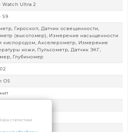
 Watch Ultra 2
 S9
метр, Гироскоп, Датчик освещенности,
иметр (высотомер), Измерение насыщенности
и кислородом, Акселерометр, Измерение
ратуры кожи, Пульсометр, Датчик ЭКГ,
мер, Глубиномер
502
h OS
нит
е часы
мужчин
бора статистики
 160 мм