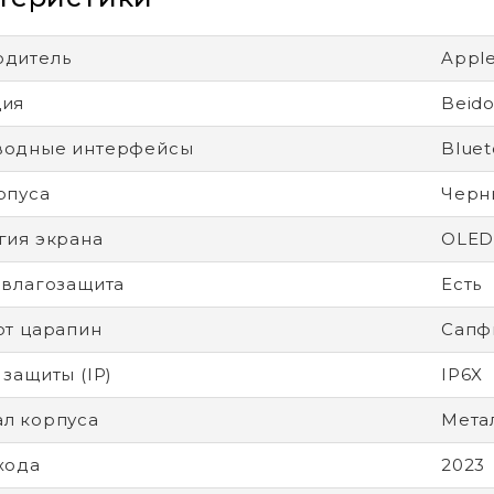
одитель
Appl
ция
Beido
водные интерфейсы
Bluet
рпуса
Черн
гия экрана
OLE
 влагозащита
Есть
от царапин
Сапф
 защиты (IP)
IP6X
л корпуса
Метал
хода
2023