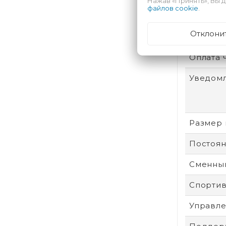
Нажав «Принять», Вы д
файлов cookie
.
Встроен
Отклони
Цвет р
Оплата 
Уведом
Размер 
Постоян
Сменный
Спорти
Управле