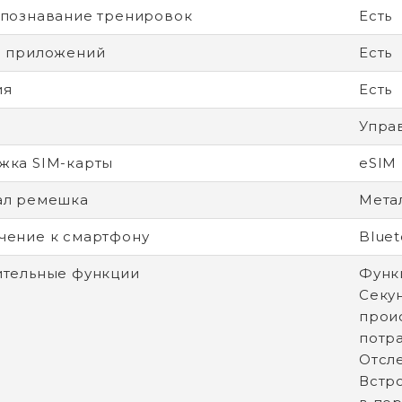
познавание тренировок
Есть
н приложений
Есть
ия
Есть
Упра
жка SIM-карты
eSIM
ал ремешка
Метал
ение к смартфону
Bluet
тельные функции
Функ
Секу
прои
потр
Отсл
Встр