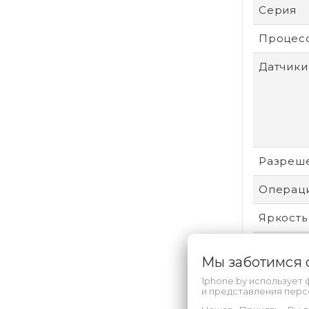
Серия
Процес
Датчики
Разреш
Операци
Яркость
Тип
Мы заботимся
Для ког
1phone.by использует 
и представления пер
Размер