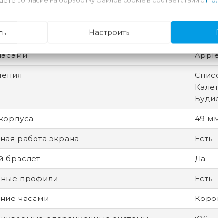
аете согласие на обработку файлов cookie в соответствии с
Пол
ная камера
Нет
ть
Настроить
емешка
Черн
часами
Apple
ления
Спис
Кален
Буди
корпуса
49 м
ная работа экрана
Есть
 браслет
Да
вные профили
Есть
ние часами
Коро