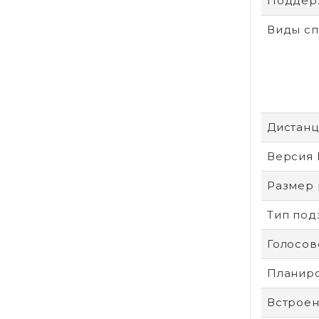
Поддер
Виды с
Дистанц
Версия 
Размер
Тип под
Голосо
Планир
Встроен