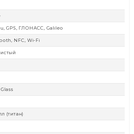
e
u, GPS, ГЛОНАСС, Galileo
ooth, NFC, Wi-Fi
тистый
D
 Glass
л (титан)