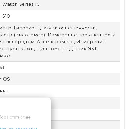
 Watch Series 10
 S10
метр, Гироскоп, Датчик освещенности,
иметр (высотомер), Измерение насыщенности
и кислородом, Акселерометр, Измерение
ратуры кожи, Пульсометр, Датчик ЭКГ,
мер
496
h OS
нит
е часы
екс
бора статистики
 245 мм