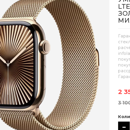
LT
ЗО
МИ
Гара
стек
расч
info
поку
поку
расс
Гара
2 3
3 10
Коли