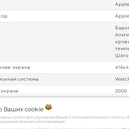
Apple
сор
Apple
Баро
Альт
кров
темпе
Шаго
ение экрана
416x
онная система
Watc
 экрана
2000 
Умны
 о Ваших
cookie
о
Унис
файлы cookie для улучшения Вашего пользовательского опыта, с
сонализированных рекомендаций.
ы ремешка
140 -