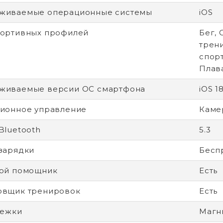
живаемые операционные системы
iOS
портивных профилей
Бег, 
трен
спорт
Плав
живаемые версии ОС смартфона
iOS 1
ионное управление
Каме
Bluetooth
5.3
зарядки
Бесп
вой помощник
Есть
овщик тренировок
Есть
тежки
Магн