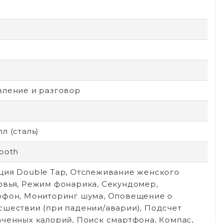
вление и разговор
л (сталь)
ooth
ция Double Tap, Отслеживание женского
овья, Режим фонарика, Секундомер,
офон, Мониторинг шума, Оповещение о
сшествии (при падении/аварии), Подсчет
аченных калорий, Поиск смартфона, Компас,