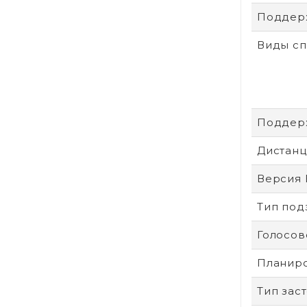
Поддер
Виды с
Поддер
Дистанц
Версия 
Тип под
Голосо
Планир
Тип зас