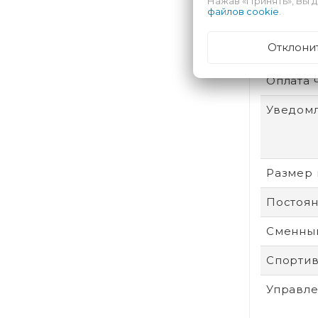
Нажав «Принять», Вы д
файлов cookie
.
Встроен
Отклони
Цвет р
Оплата 
Уведом
Размер 
Постоян
Сменный
Спорти
Управле