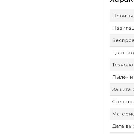
Произв
Навига
Беспро
Цвет ко
Техноло
Пыле- и
Защита 
Степень
Материа
Дата вы