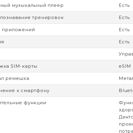
ный музыкальный плеер
Есть
познавание тренировок
Есть
н приложений
Есть
ия
Есть
Упра
жка SIM-карты
eSIM
ал ремешка
Метал
ение к смартфону
Bluet
тельные функции
Функ
здор
Дикт
прои
потр