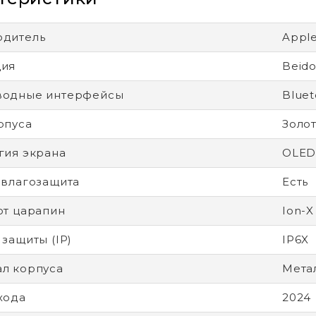
одитель
Appl
ция
Beido
водные интерфейсы
Bluet
рпуса
Золо
гия экрана
OLE
 влагозащита
Есть
от царапин
Ion-X
 защиты (IP)
IP6X
л корпуса
Метал
хода
2024