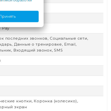
итикой обработки
Принять
тистый
 Pay
ок последних звонков, Социальные сети,
дарь, Данные о тренировке, Email,
льник, Входящий звонок, SMS
м
еские кнопки, Коронка (колесико),
орный экран