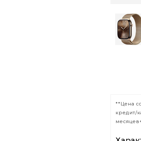
**Цена с
кредит/к
месяцев+
Харак