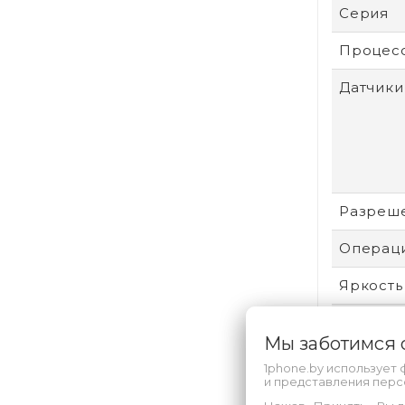
Серия
Процес
Датчики
Разреш
Операци
Яркость
Тип
Мы заботимся
Для ког
1phone.by использует 
и представления пер
Размер