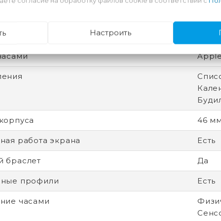
аете согласие на обработку файлов cookie в соответствии с
Пол
ная камера
Нет
ть
Настроить
емешка
Золо
часами
Apple
ления
Спис
Кален
Буди
корпуса
46 м
ная работа экрана
Есть
 браслет
Да
вные профили
Есть
ние часами
Физич
Сенс