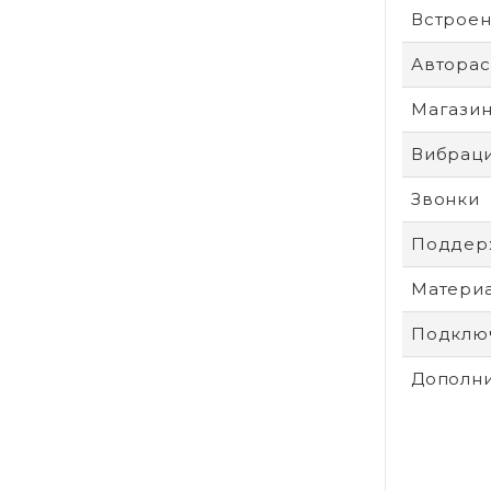
Встроен
Авторас
Магази
Вибрац
Звонки
Поддер
Матери
Подключ
Дополни