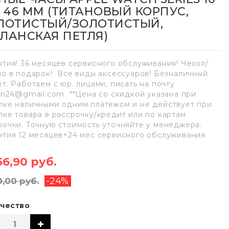
E 46 ММ (ТИТАНОВЫЙ КОРПУС,
ЛОТИСТЫЙ/ЗОЛОТИСТЫЙ,
ЛАНСКАЯ ПЕТЛЯ)
нтия! 36 месяцев сервисного обслуживания! Чехол/
ло в подарок! Все виды аксессуаров! Безналичный
ёт. Работаем с юр. лицами, писать на почту
lan24@gmail.com **Цена со скидкой указана при
пке наличными одним платежом и не действует при
пке товара в рассрочку/кредит или по картам
рочки. Точную стоимость уточняйте у менеджера.
нтия 12 месяцев+24 мес сервисного обслуживания
56,90 руб.
-24%
0,00 руб.
чество