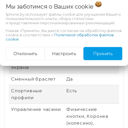
Социальные сети,
Мы заботимся о Ваших
cookie
Календарь, Данные
1phone.by использует файлы cookie для улучшения Вашего
о тренировке,
пользовательского опыта, сбора статистики
и представления персонализированных рекомендаций.
Email, Будильник,
Входящий звонок,
Нажав «Принять», Вы даете согласие на обработку файлов
cookie в соответствии с
Политикой обработки файлов
SMS
cookie
.
Размер корпуса
42 мм
Отклонить
Настроить
Принять
Постоянная работа
Есть
экрана
Сменный браслет
Да
Спортивные
Есть
профили
Управление часами
Физические
кнопки, Коронка
(колесико),