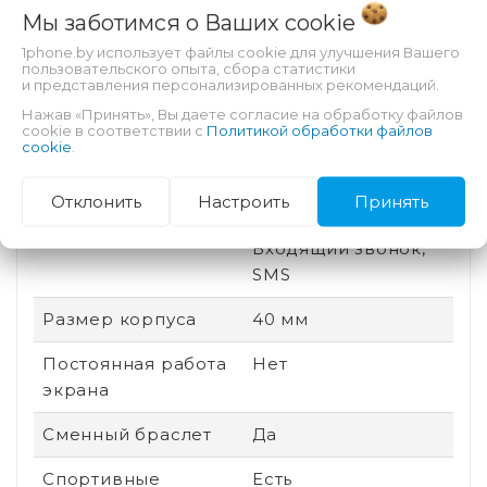
Встроенная камера
Нет
Мы заботимся о Ваших
cookie
1phone.by использует файлы cookie для улучшения Вашего
Цвет ремешка
Темно-синий
пользовательского опыта, сбора статистики
и представления персонализированных рекомендаций.
Оплата часами
Apple Pay
Нажав «Принять», Вы даете согласие на обработку файлов
cookie в соответствии с
Политикой обработки файлов
Уведомления
Социальные сети,
cookie
.
Календарь, Данные
о тренировке,
Отклонить
Настроить
Принять
Email, Будильник,
Входящий звонок,
SMS
Размер корпуса
40 мм
Постоянная работа
Нет
экрана
Сменный браслет
Да
Спортивные
Есть