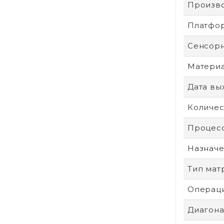
Произв
Платфо
Сенсор
Материа
Дата вы
Количес
Процес
Назнач
Тип мат
Операци
Диагонал