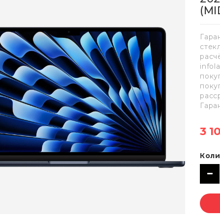
(M
Гара
стек
расч
info
поку
поку
расс
Гара
3 1
Коли