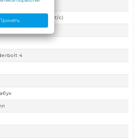
итикой обработки
ooth, Wi-Fi
Thunderbolt (40 Гбит/с)
Принять
цевый
erbolt 4
абук
лл