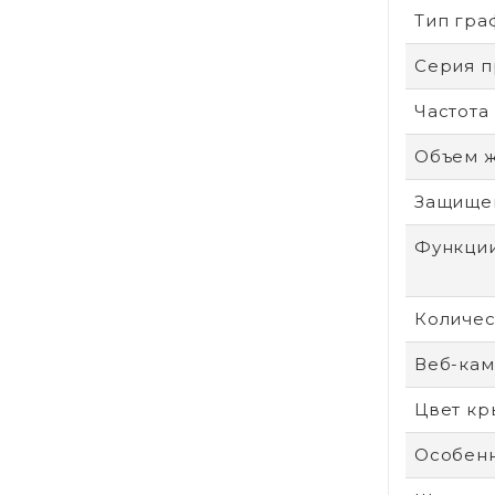
Тип гра
Серия п
Частота
Объем ж
Защище
Функции
Количес
Веб-ка
Цвет к
Особенн