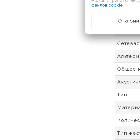
Нажав «Принять», Вы д
Беспро
файлов cookie
.
Тип USB
Отклони
Поверхн
Сетевая
Альтерн
Общее к
Акустич
Тип
Матери
Количес
Тип жес