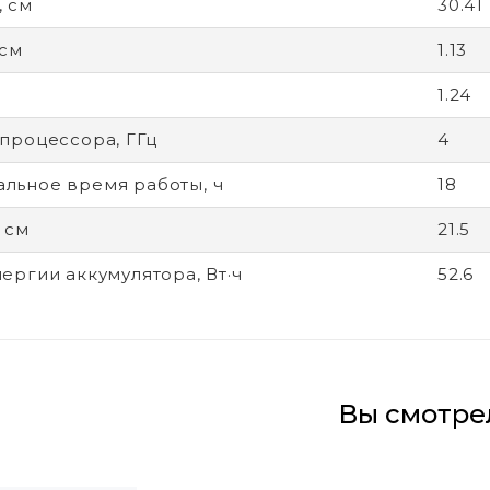
 см
30.41
 см
1.13
1.24
 процессора, ГГц
4
льное время работы, ч
18
 см
21.5
нергии аккумулятора, Вт·ч
52.6
Вы смотре