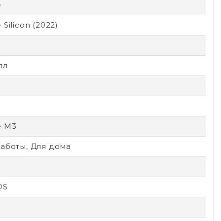
e
 Silicon (2022)
лл
e M3
аботы, Для дома
OS