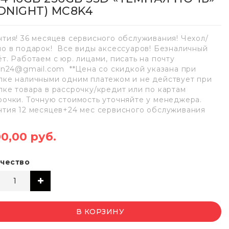
IDNIGHT) MC8K4
нтия! 36 месяцев сервисного обслуживания! Чехол/
ло в подарок! Все виды аксессуаров! Безналичный
ёт. Работаем с юр. лицами, писать на почту
lan24@gmail.com **Цена со скидкой указана при
пке наличными одним платежом и не действует при
пке товара в рассрочку/кредит или по картам
рочки. Точную стоимость уточняйте у менеджера.
нтия 12 месяцев+24 мес сервисного обслуживания
00,00 руб.
чество
В КОРЗИНУ