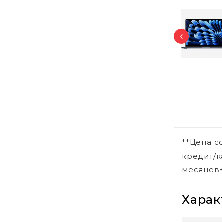
‹
**Цена с
кредит/к
месяцев+
Харак