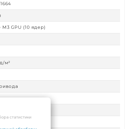
1664
п
 M3 GPU (10 ядер)
д/м²
привода
 MacBook Air
бора статистики
овыход