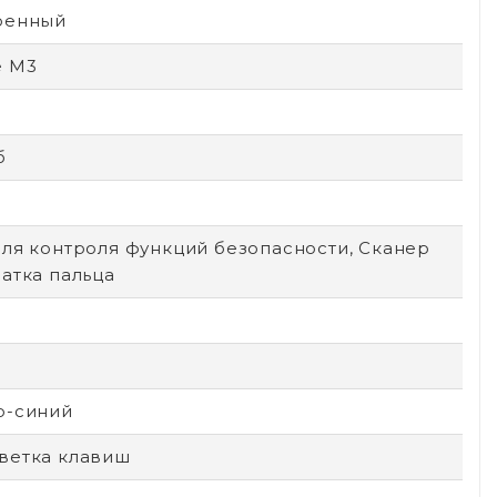
оенный
e M3
б
для контроля функций безопасности, Сканер
атка пальца
о-синий
ветка клавиш