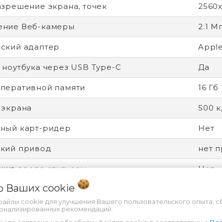
азрешение экрана, точек
2560х
ение Веб-камеры
2.1 М
ский адаптер
Apple
 ноутбука через USB Type-C
Да
перативной памяти
16 Гб
 экрана
500 к
ный карт-ридер
Нет
кий привод
нет 
ка ввода стилусом
Нет
 о Ваших
cookie
а
Apple
файлы cookie для улучшения Вашего пользовательского опыта, с
Ауди
сонализированных рекомендаций.