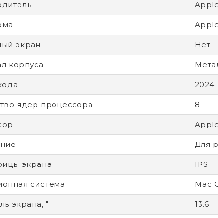
одитель
Appl
рма
Apple
ный экран
Нет
л корпуса
Мета
хода
2024
тво ядер процессора
8
сор
Appl
ение
Для р
рицы экрана
IPS
онная система
Mac 
ь экрана, "
13.6