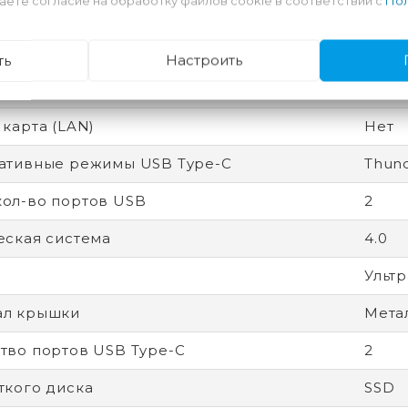
аете согласие на обработку файлов cookie в соответствии с
Пол
водные соединения
Bluet
USB4/
ть
Настроить
ость экрана
Глян
 карта (LAN)
Нет
ативные режимы USB Type-C
Thund
ол-во портов USB
2
еская система
4.0
Ультр
ал крышки
Мета
тво портов USB Type-C
2
ткого диска
SSD