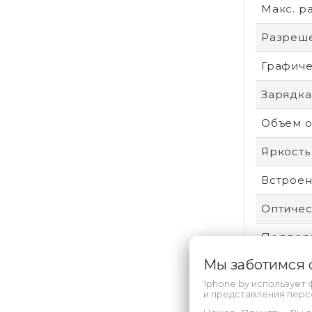
Макс. р
Разреш
Графиче
Зарядка
Объем о
Яркость
Встроен
Оптичес
Поддерж
Мы заботимся
Линейк
1phone.by использует 
Выходы
и представления пер