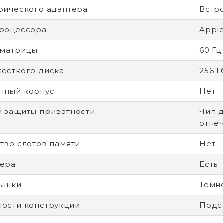
фического адаптера
Встр
роцессора
Appl
 матрицы
60 Гц
есткого диска
256 Г
нный корпус
Нет
 защиты приватности
Чип 
отпеч
тво слотов памяти
Нет
мера
Есть
рышки
Темн
ости конструкции
Подс